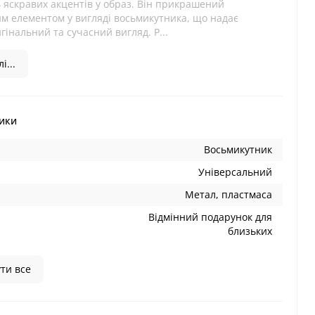
 яскравих акцентів у образ. Він прикрашений
м елементом у вигляді восьмикутника, що надає
гінальний та сучасний вигляд. Р...
і...
ики
Восьмикутник
Універсальний
Метал, пластмаса
Відмінний подарунок для
близьких
ти все