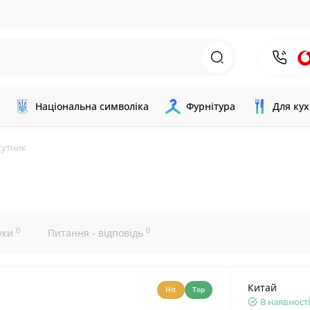
Національна символіка
Фурнітура
Для кух
кутник
0
0
уки
Питання - відповідь
Китай
Hit
Top
В наявності