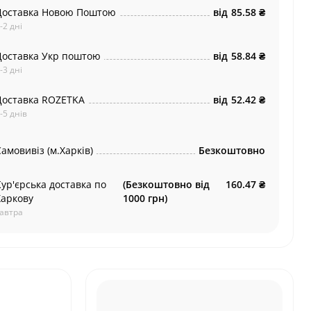
Доставка Новою Поштою
від
85.58 ₴
-2 дні
Доставка Укр поштою
від
58.84 ₴
-3 дні
Доставка ROZETKA
від
52.42 ₴
-5 днів
амовивіз (м.Харків)
Безкоштовно
Кур'єрська доставка по
(Безкоштовно від
160.47 ₴
Харкову
1000 грн)
автра