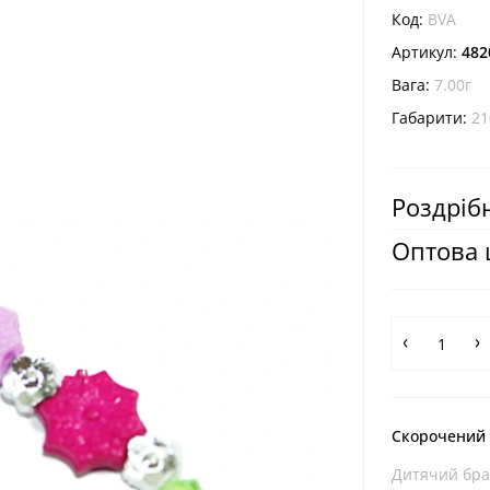
Код:
BVA
Артикул:
482
Вага:
7.00г
Габарити:
21
Роздрібн
Оптова 
Скорочений
Дитячий брас