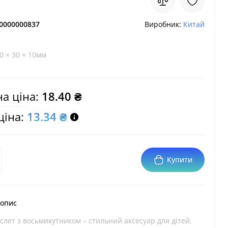
0000000837
Виробник:
Китай
0 × 30 × 10мм
а ціна:
18.40 ₴
ціна:
13.34 ₴
Купити
 опис
лет з восьмикутником – стильний аксесуар для дітей,