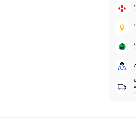
1
1
1
С
з