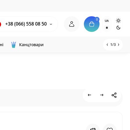
0
UA
+38 (066) 558 08 50
₴
ні
Канцтовари
1/3