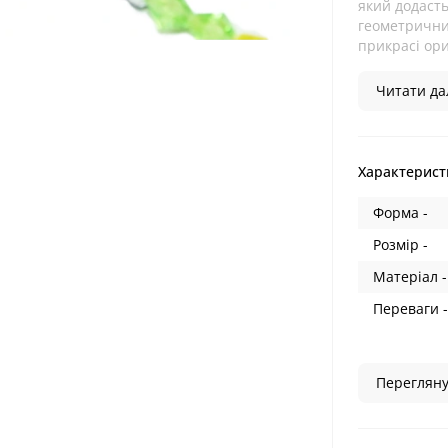
який додасть
геометрични
прикрасі ори
Читати дал
Характерист
Форма -
Розмір -
Матеріал -
Переваги -
Перегляну