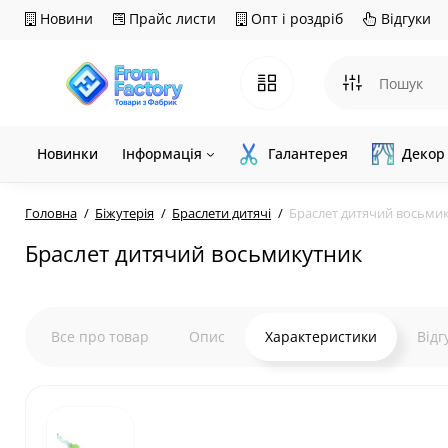
Новини
Прайс листи
Опт і роздріб
Відгуки
Новинки
Інформація
Галантерея
Декор
Головна
Біжутерія
Браслети дитячі
Браслет дитячий восьми
Браслет дитячий восьмикутник
Все про товар
Опис
Характеристики
Відг