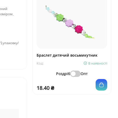
шений
озміром,
/1упаковку/
Браслет дитячий восьмикутник
Код:
В наявності
Роздріб
Опт
18.40 ₴