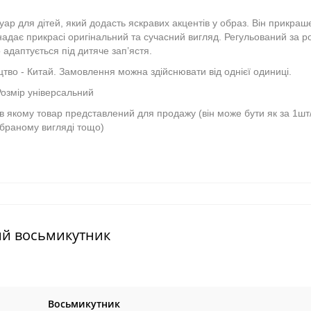
ар для дітей, який додасть яскравих акцентів у образ. Він прикра
адає прикрасі оригінальний та сучасний вигляд. Регульований за р
 адаптується під дитяче зап’ястя.
тво - Китай. Замовлення можна здійснювати від однієї одиниці.
Розмір універсальний
і в якому товар представлений для продажу (він може бути як за 1шт
ібраному вигляді тощо)
ий восьмикутник
Восьмикутник