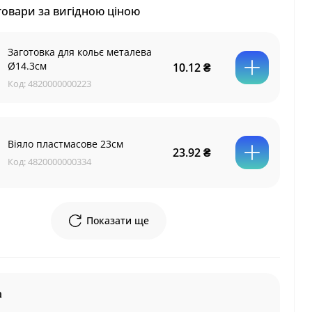
товари за вигідною ціною
Заготовка для кольє металева
Ø14.3см
10.12 ₴
Код:
4820000000223
Віяло пластмасове 23см
23.92 ₴
Код:
4820000000334
Показати ще
а