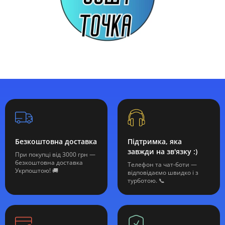
Безкоштовна доставка
Підтримка, яка
завжди на зв'язку :)
При покупці від 3000 грн —
безкоштовна доставка
Телефон та чат-боти —
Укрпоштою! 🚚
відповідаємо швидко і з
турботою. 📞