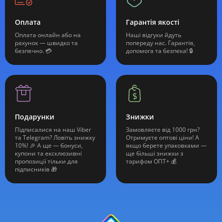
Оплата
Гарантія якості
Оплата онлайн або на
Наші відгуки йдуть
рахунок — швидко та
попереду нас. Гарантія,
безпечно. 💳
допомога та безпека! 🔒
Подарунки
Знижки
Підписалися на наш Viber
Замовляєте від 1000 грн?
та Telegram? Ловіть знижку
Отримуєте оптові ціни! А
10%! 🎉 А ще — бонуси,
якщо берете упаковками —
купони та ексклюзивні
ще більші знижки з
пропозиції тільки для
тарифом ОПТ+ 💰
підписників 🎁