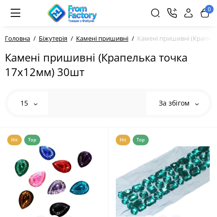
0
Головна
Біжутерія
Камені пришивні
Камені пришивні (Крапел
Камені пришивні (Крапелька точка
17х12мм) 30шт
15
За збігом
Hit
Top
Hit
Top