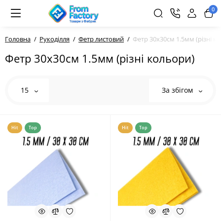
0
Головна
Рукоділля
Фетр листовий
Фетр 30х30см 1.5мм (різні к
Фетр 30х30см 1.5мм (різні кольори)
15
За збігом
Hit
Top
Hit
Top