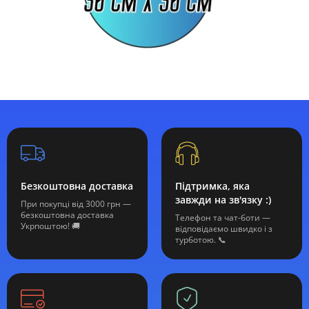
Безкоштовна доставка
Підтримка, яка
завжди на зв'язку :)
При покупці від 3000 грн —
безкоштовна доставка
Телефон та чат-боти —
Укрпоштою! 🚚
відповідаємо швидко і з
турботою. 📞