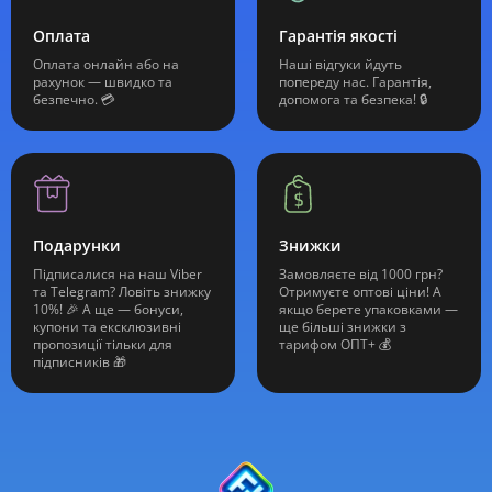
Оплата
Гарантія якості
Оплата онлайн або на
Наші відгуки йдуть
рахунок — швидко та
попереду нас. Гарантія,
безпечно. 💳
допомога та безпека! 🔒
Подарунки
Знижки
Підписалися на наш Viber
Замовляєте від 1000 грн?
та Telegram? Ловіть знижку
Отримуєте оптові ціни! А
10%! 🎉 А ще — бонуси,
якщо берете упаковками —
купони та ексклюзивні
ще більші знижки з
пропозиції тільки для
тарифом ОПТ+ 💰
підписників 🎁