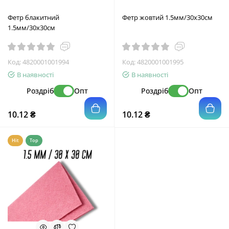
Фетр блакитний
Фетр жовтий 1.5мм/30х30см
1.5мм/30х30см
Код:
4820001001994
Код:
4820001001995
В наявності
В наявності
Роздріб
Опт
Роздріб
Опт
10.12 ₴
10.12 ₴
Hit
Top