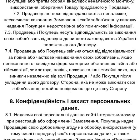
Покупцеві або третім особам внаслідок неналежного монтажу,
використання, зберігання Товару придбаного у Продавця.
7.2. Продавець не несе відповідальності за неналежне,
несвоєчасне виконання Замовлень і своїх зобов’язань у випадку
надання Покупцем недостовірної або помилкової інформації.
7.3. Продавець і Покупець несуть відповідальність за виконання
своїх зобов'язань відповідно до чинного законодавства України і
положень цього Договору.
7.4. Продавець або Покупець звільняються від відповідальності
за повне або часткове невиконання своїх зобов'язань, якщо
невиконання є наслідком форс-мажорних обставин як: війна або
військові дії, землетрус, повінь, пожежа та інші стихійні лиха, що
виникли незалежно від волі Продавця і / або Покупця після
укладення цього договору. Сторона, яка не може виконати свої
зобов'язання, негайно повідомляє про це іншу Сторону.
8. Конфіденційність і захист персональних
даних.
8.1. Надаючи свої персональні дані на сайті Інтернет-магазину
при реєстрації або оформленні Замовлення, Покупець надає
Продавцеві свою добровільну згоду на обробку, використання (у
тому числі і передачу) своїх персональних даних, а також
вчинення інших дій, передбачених Законом України «Про захист