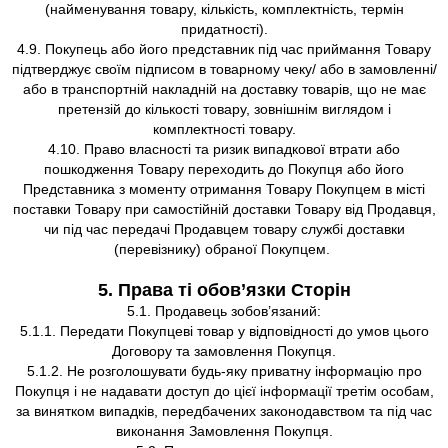
(найменування товару, кількість, комплектність, термін
придатності).
4.9. Покупець або його представник під час приймання Товару
підтверджує своїм підписом в товарному чеку/ або в замовленні/
або в транспортній накладній на доставку товарів, що не має
претензій до кількості товару, зовнішнім виглядом і
комплектності товару.
4.10. Право власності та ризик випадкової втрати або
пошкодження Товару переходить до Покупця або його
Представника з моменту отримання Товару Покупцем в місті
поставки Товару при самостійній доставки Товару від Продавця,
чи під час передачі Продавцем товару службі доставки
(перевізнику) обраної Покупцем.
5. Права ті обов’язки Сторін
5.1. Продавець зобов’язаний:
5.1.1. Передати Покупцеві товар у відповідності до умов цього
Договору та замовлення Покупця.
5.1.2. Не розголошувати будь-яку приватну інформацію про
Покупця і не надавати доступ до цієї інформації третім особам,
за винятком випадків, передбачених законодавством та під час
виконання Замовлення Покупця.