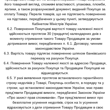
його товарний вигляд, споживчі властивості, упаковка, пломби,
ярлики, а також розрахунковий документ, виданий Покупцю за
оплату Товару. Перелік товарів, що не підлягають поверненню
на підставах, передбачених у цьому пункті, затверджується
Кабінетом Міністрів України.
6.2. Повернення Покупцеві вартості товару належної якості
здійснюється протягом 30 (тридцяти) календарних днів з
моменту отримання такого Товару Продавцем за умови
дотримання вимог, передбачених п. 6.1. Договору, чинним
законодавством України.
6.3. Вартість товару підлягає поверненню шляхом банківського
переказу на рахунок Покупця.
6.4. Повернення Товару належної якості за адресою Продавця,
здійснюється за рахунок Покупця та Продавцем Покупцеві не
відшкодовується.
6.5. У разі виявлення протягом встановленого гарантійного
строку недоліків у Товарі, Покупець особисто, в порядку та у
строки, що встановлені законодавством України, має право
пред'явити Продавцеві вимоги, передбачені Законом України
«Про захист прав споживачів». При пред’явленні вимог про
безоплатне усунення недоліків, строк на їх усунення
відраховується з дати отримання Товару Продавцем в своє