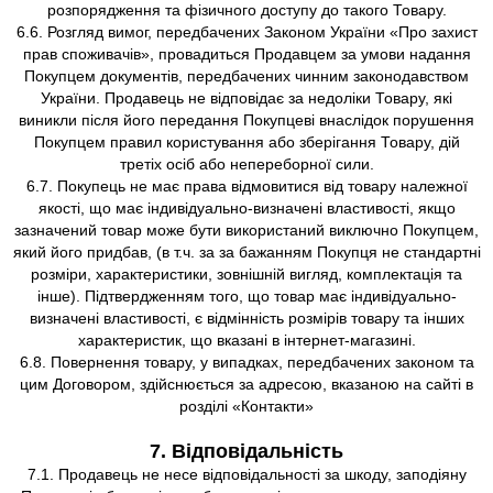
розпорядження та фізичного доступу до такого Товару.
6.6. Розгляд вимог, передбачених Законом України «Про захист
прав споживачів», провадиться Продавцем за умови надання
Покупцем документів, передбачених чинним законодавством
України. Продавець не відповідає за недоліки Товару, які
виникли після його передання Покупцеві внаслідок порушення
Покупцем правил користування або зберігання Товару, дій
третіх осіб або непереборної сили.
6.7. Покупець не має права відмовитися від товару належної
якості, що має індивідуально-визначені властивості, якщо
зазначений товар може бути використаний виключно Покупцем,
який його придбав, (в т.ч. за за бажанням Покупця не стандартні
розміри, характеристики, зовнішній вигляд, комплектація та
інше). Підтвердженням того, що товар має індивідуально-
визначені властивості, є відмінність розмірів товару та інших
характеристик, що вказані в інтернет-магазині.
6.8. Повернення товару, у випадках, передбачених законом та
цим Договором, здійснюється за адресою, вказаною на сайті в
розділі «Контакти»
7. Відповідальність
7.1. Продавець не несе відповідальності за шкоду, заподіяну