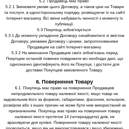
5.2. Продавець має право:
5.2.1 Змінювати умови цього Договору, а також ціни на Товари
та послуги, в односторонньому порядку, розміщуючи їх на сайті
Інтернет-магазину. Всі зміни набувають чинності з моменту їх
публікації.
5.3 Покупець зобов'язується:
5.3.1 До моменту укладення Договору ознайомитися зі змістом
Договору, умовами Договору і цінами, запропонованими
Продавцем на сайті Інтернет-магазину.
5.3.2 На виконання Продавцем своїх зобов'язань перед
Покупцем останній повинен повідомити всі необхідні дані, що
однозначно ідентифікують його як Покупця, і достатні для
доставки Покупцеві замовленого Товару.
6. Повернення Товару
6.1. Покупець має право на повернення Продавцеві
непродовольчого товару належної якості, якщо товар не
задовольнив його за формою, габаритами, фасоном, кольором,
розміром або з інших причин не може бути ним використаний за
призначенням. Покупець має право на повернення товару
належної якості протягом 14 (чотирнадцяти) днів, не
враховуючи дня купівлі. Повернення товару належної якості
проводиться, якщо він не використовувався і якщо збережено