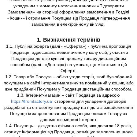
укладеним з моменту натискання кнопки «Підтвердити
Замовлення» на сторінці оформлення замовлення в Розділі
«Кошик» і отримання Покупцем від Продавця підтвердження
замовлення в електронному вигляді.
1. Визначення термінів
1.1. Публічна оферта (далі - «Оферта») - публічна пропозиція
Продавця, адресована невизначеному колу осіб, укласти з
Продавцем договір купівлі-продажу товару дистанційним
способом (далі - «Договір») на умовах, що містяться в цій
Оферті.
1.2. Товар або Послуга – об'єкт угоди сторін, який був обраний
покупцем на сайті Інтернет-магазину та поміщений у кошик, або
вже придбаний Покупцем у Продавця дистанційним способом.
1.3. Інтернет-магазин – сайт Продавця за адресою
https://fromfactory.ua
створений для укладення договорів
роздрібної та оптової купівлі-продажу на підставі ознайомлення
Покупця із запропонованим Продавцем описом Товару за
допомогою мережі Інтернет.
1.4. Покупець – дієздатна фізична особа, яка досягла 18 років,
отримує інформацію від Продавця, розміщує замовлення щодо