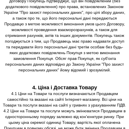
договору Покупець підтверджує, що він повідомлений (без
додаткового повідомлення) про права, встановлених Законом
України "Про захист персональних даних", про цілі збору даних,
а також про те, що його персональні дані передаються
Продавцю з метою можливості виконання умов цього Договору,
можливості проведення взаєморозрахунків, а також для
отримання рахунків, актів та інших документів. Покупець також
погоджується з тим, що Продавець має право надавати доступ
та передавати його персональні дані третім особам без будь-
яких додаткових повідомлень Покупця з метою виконання
замовлення Покупця. Обсяг прав Покупця, як суб'єкта
персональних даних відповідно до Закону України "Про захист
персональних даних" йому відомий і зрозумілий.
4. Ціна і Доставка Товару
4.1 Ціни на Товари та послуги визначаються Продавцем
самостійно та вказані на сайті Інтернет-магазину. Всі ціни на
Товари та послуги вказані на сайті у гривнях з урахуванням ПДВ.
4.2 Ціни на Товари та послуги можуть змінюватися Продавцем в
односторонньому порядку залежно від кон'юнктури ринку. При
цьому ціна окремої одиниці Товару, вартість якої оплачена
Покупцем в повному обсязі, не може бути змінена Продавцем в