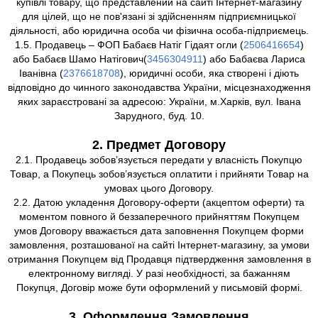
купівлі товару, що представлений на сайті Інтернет-магазину
для цілей, що не пов'язані зі здійсненням підприємницької
діяльності, або юридична особа чи фізична особа-підприємець.
1.5. Продавець – ФОП Бабаєв Натіг Гідаят огли (
2506416654
)
або Бабаєв Шамо Натігович(
3456304911
) або Бабаєва Лариса
Іванівна (
2376618708
), юридичні особи, яка створені і діють
відповідно до чинного законодавства України, місцезнаходження
яких зараєстровані за адресою: України, м.Харків, вул. Івана
Зарудного, буд. 10.
2. Предмет Договору
2.1. Продавець зобов’язується передати у власність Покупцю
Товар, а Покупець зобов’язується оплатити і прийняти Товар на
умовах цього Договору.
2.2. Датою укладення Договору-оферти (акцептом оферти) та
моментом повного й беззаперечного прийняттям Покупцем
умов Договору вважається дата заповнення Покупцем форми
замовлення, розташованої на сайті Інтернет-магазину, за умови
отримання Покупцем від Продавця підтвердження замовлення в
електронному вигляді. У разі необхідності, за бажанням
Покупця, Договір може бути оформлений у письмовій формі.
3. Оформлення Замовлення