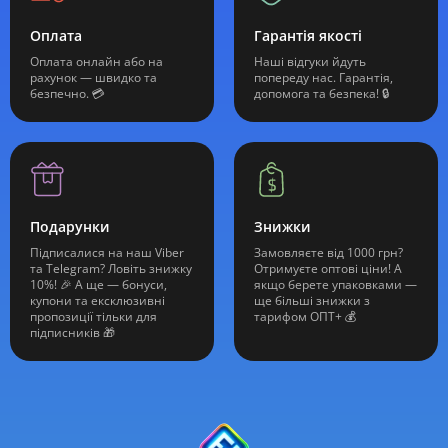
Оплата
Гарантія якості
Оплата онлайн або на
Наші відгуки йдуть
рахунок — швидко та
попереду нас. Гарантія,
безпечно. 💳
допомога та безпека! 🔒
Подарунки
Знижки
Підписалися на наш Viber
Замовляєте від 1000 грн?
та Telegram? Ловіть знижку
Отримуєте оптові ціни! А
10%! 🎉 А ще — бонуси,
якщо берете упаковками —
купони та ексклюзивні
ще більші знижки з
пропозиції тільки для
тарифом ОПТ+ 💰
підписників 🎁