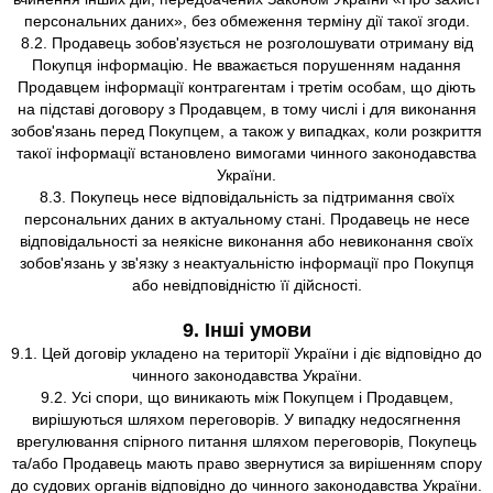
персональних даних», без обмеження терміну дії такої згоди.
8.2. Продавець зобов'язується не розголошувати отриману від
Покупця інформацію. Не вважається порушенням надання
Продавцем інформації контрагентам і третім особам, що діють
на підставі договору з Продавцем, в тому числі і для виконання
зобов'язань перед Покупцем, а також у випадках, коли розкриття
такої інформації встановлено вимогами чинного законодавства
України.
8.3. Покупець несе відповідальність за підтримання своїх
персональних даних в актуальному стані. Продавець не несе
відповідальності за неякісне виконання або невиконання своїх
зобов'язань у зв'язку з неактуальністю інформації про Покупця
або невідповідністю її дійсності.
9. Інші умови
9.1. Цей договір укладено на території України і діє відповідно до
чинного законодавства України.
9.2. Усі спори, що виникають між Покупцем і Продавцем,
вирішуються шляхом переговорів. У випадку недосягнення
врегулювання спірного питання шляхом переговорів, Покупець
та/або Продавець мають право звернутися за вирішенням спору
до судових органів відповідно до чинного законодавства України.