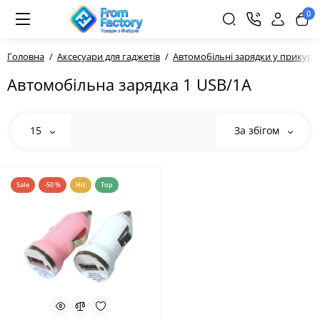
0
Головна
Аксесуари для гаджетів
Автомобільні зарядки у прикур
Автомобільна зарядка 1 USB/1A
15
За збігом
Sale
-50 %
Hit
Top