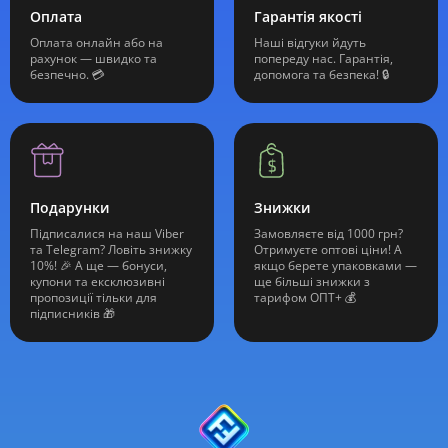
Оплата
Гарантія якості
Оплата онлайн або на
Наші відгуки йдуть
рахунок — швидко та
попереду нас. Гарантія,
безпечно. 💳
допомога та безпека! 🔒
Подарунки
Знижки
Підписалися на наш Viber
Замовляєте від 1000 грн?
та Telegram? Ловіть знижку
Отримуєте оптові ціни! А
10%! 🎉 А ще — бонуси,
якщо берете упаковками —
купони та ексклюзивні
ще більші знижки з
пропозиції тільки для
тарифом ОПТ+ 💰
підписників 🎁