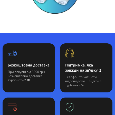
Безкоштовна доставка
Підтримка, яка
завжди на зв'язку :)
При покупці від 3000 грн —
безкоштовна доставка
Телефон та чат-боти —
Укрпоштою! 🚚
відповідаємо швидко і з
турботою. 📞