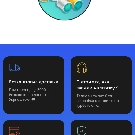
Безкоштовна доставка
Підтримка, яка
завжди на зв'язку :)
При покупці від 3000 грн —
безкоштовна доставка
Телефон та чат-боти —
Укрпоштою! 🚚
відповідаємо швидко і з
турботою. 📞