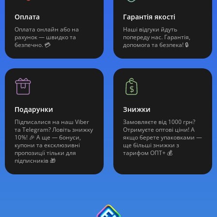
Оплата
Гарантія якості
Оплата онлайн або на
Наші відгуки йдуть
рахунок — швидко та
попереду нас. Гарантія,
безпечно. 💳
допомога та безпека! 🔒
Подарунки
Знижки
Підписалися на наш Viber
Замовляєте від 1000 грн?
та Telegram? Ловіть знижку
Отримуєте оптові ціни! А
10%! 🎉 А ще — бонуси,
якщо берете упаковками —
купони та ексклюзивні
ще більші знижки з
пропозиції тільки для
тарифом ОПТ+ 💰
підписників 🎁