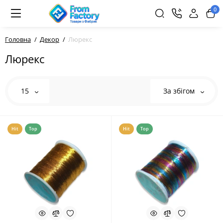
0
Головна
Декор
Люрекс
Люрекс
15
За збігом
Hit
Top
Hit
Top