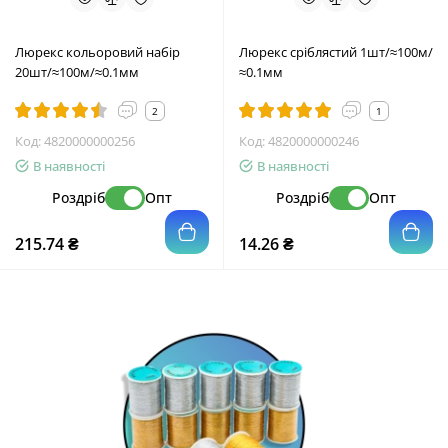
Люрекс кольоровий набір
Люрекс сріблястий 1шт/≈100м/
20шт/≈100м/≈0.1мм
≈0.1мм
2
1
Код:
4820000000256
Код:
4820000000246
В наявності
В наявності
Роздріб
Опт
Роздріб
Опт
215.74 ₴
14.26 ₴