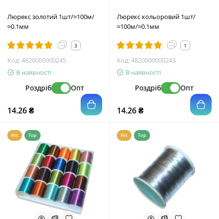
Люрекс золотий 1шт/≈100м/
Люрекс кольоровий 1шт/
≈0.1мм
≈100м/≈0.1мм
3
1
Код:
4820000000245
Код:
4820000000243
В наявності
В наявності
Роздріб
Опт
Роздріб
Опт
14.26 ₴
14.26 ₴
Hit
Top
Hit
Top