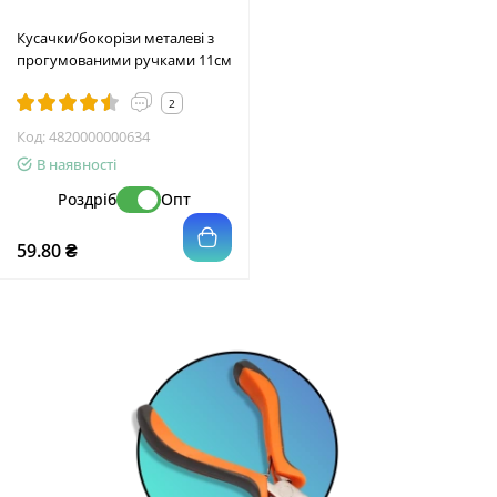
Кусачки/бокорізи металеві з
прогумованими ручками 11см
2
Код:
4820000000634
В наявності
Роздріб
Опт
59.80 ₴