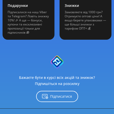
Подарунки
Знижки
Підписалися на наш Viber
Замовляєте від 1000 грн?
та Telegram? Ловіть знижку
Отримуєте оптові ціни! А
10%! 🎉 А ще — бонуси,
якщо берете упаковками —
купони та ексклюзивні
ще більші знижки з
пропозиції тільки для
тарифом ОПТ+ 💰
підписників 🎁
Бажаєте бути в курсі всіх акцій та знижок?
Підпишіться на розсилку
Підписатися