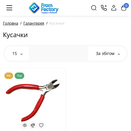
0
Головна
Галантерея
Кусачки
Кусачки
15
За збігом
Hit
Top