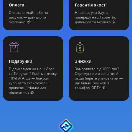
Оплата
Гарантія якості
Оплата онлайн або на
Наші відгуки йдуть
рахунок — швидко та
попереду нас. Гарантія,
безпечно. 💳
допомога та безпека! 🔒
Подарунки
Знижки
Підписалися на наш Viber
Замовляєте від 1000 грн?
та Telegram? Ловіть знижку
Отримуєте оптові ціни! А
10%! 🎉 А ще — бонуси,
якщо берете упаковками —
купони та ексклюзивні
ще більші знижки з
пропозиції тільки для
тарифом ОПТ+ 💰
підписників 🎁