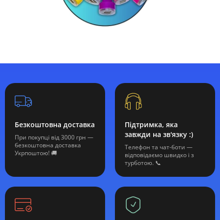
Безкоштовна доставка
Підтримка, яка
завжди на зв'язку :)
При покупці від 3000 грн —
безкоштовна доставка
Телефон та чат-боти —
Укрпоштою! 🚚
відповідаємо швидко і з
турботою. 📞