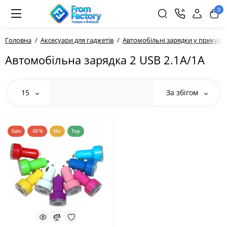
0
Головна
Аксесуари для гаджетів
Автомобільні зарядки у прикур
Автомобільна зарядка 2 USB 2.1A/1A
15
За збігом
Sale
-50 %
Hit
Top