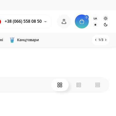
0
UA
+38 (066) 558 08 50
₴
ні
Канцтовари
1/3