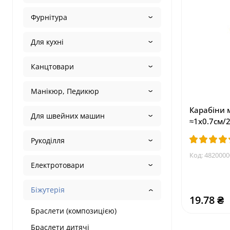
Фурнітура
Для кухні
Канцтовари
Манікюр, Педикюр
Карабіни 
Для швейних машин
≈1х0.7см/
Рукоділля
Код:
4820000
Електротовари
Біжутерія
19.78 ₴
Браслети (композицією)
Браслети дитячі