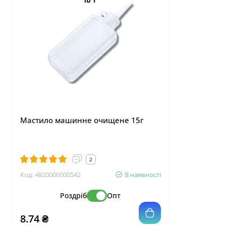
Мастило машинне очищене 15г
Маркер,що
тканині 1
2
Код:
4820000000542
В наявності
Код:
4820001
Роздріб
Опт
8.74 ₴
16.56 ₴