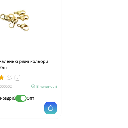
маленькі різні кольори
20шт
2
000502
В наявності
Роздріб
Опт