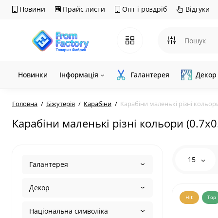
Новини
Прайс листи
Опт і роздріб
Відгуки
Новинки
Інформація
Галантерея
Декор
Головна
Біжутерія
Карабіни
Карабіни маленькі різні кольори
Карабіни маленькі різні кольори (0.7х0
15
Галантерея
Декор
Hit
Top
Національна символіка