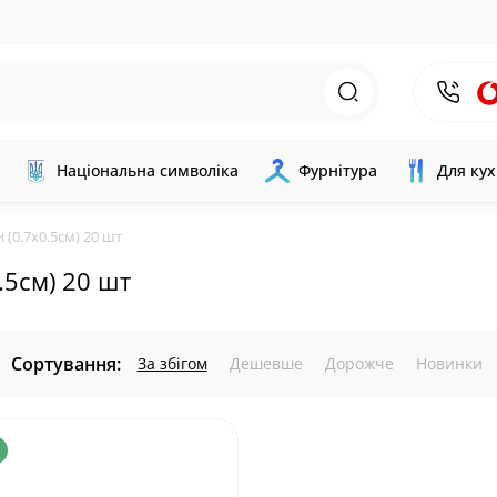
Національна символіка
Фурнітура
Для кух
 (0.7х0.5см) 20 шт
.5см) 20 шт
Сортування:
За збігом
Дешевше
Дорожче
Новинки