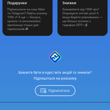
Подарунки
Знижки
Підписалися на наш Viber
Замовляєте від 1000 грн?
та Telegram? Ловіть знижку
Отримуєте оптові ціни! А
10%! 🎉 А ще — бонуси,
якщо берете упаковками —
купони та ексклюзивні
ще більші знижки з
пропозиції тільки для
тарифом ОПТ+ 💰
підписників 🎁
Бажаєте бути в курсі всіх акцій та знижок?
Підпишіться на розсилку
Підписатися