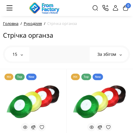
0
Головна
Рукоділля
Стрічка органза
Стрічка органза
15
За збігом
Hit
Top
New
Hit
Top
New