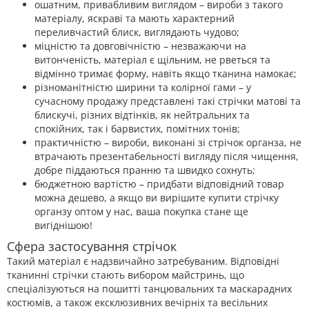
ошатним, привабливим виглядом – вироби з такого
матеріалу, яскраві та мають характерний
переливчастий блиск, виглядають чудово;
міцністю та довговічністю – незважаючи на
витонченість, матеріал є щільним, не рветься та
відмінно тримає форму, навіть якщо тканина намокає;
різноманітністю ширини та колірної гами – у
сучасному продажу представлені такі стрічки матові та
блискучі, різних відтінків, як нейтральних та
спокійних, так і барвистих, помітних тонів;
практичністю – вироби, виконані зі стрічок органза, не
втрачають презентабельності вигляду після чищення,
добре піддаються пранню та швидко сохнуть;
бюджетною вартістю – придбати відповідний товар
можна дешево, а якщо ви вирішите купити стрічку
органзу оптом у нас, ваша покупка стане ще
вигіднішою!
Сфера застосування стрічок
Такий матеріал є надзвичайно затребуваним. Відповідні
тканинні стрічки стають вибором майстринь, що
спеціалізуються на пошитті танцювальних та маскарадних
костюмів, а також ексклюзивних вечірніх та весільних