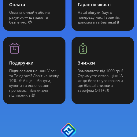
Оплата
Гарантія якості
Оплата онлайн або на
Наші відгуки йдуть
рахунок — швидко та
попереду нас. Гарантія,
безпечно. 💳
допомога та безпека! 🔒
Подарунки
Знижки
Підписалися на наш Viber
Замовляєте від 1000 грн?
та Telegram? Ловіть знижку
Отримуєте оптові ціни! А
10%! 🎉 А ще — бонуси,
якщо берете упаковками —
купони та ексклюзивні
ще більші знижки з
пропозиції тільки для
тарифом ОПТ+ 💰
підписників 🎁