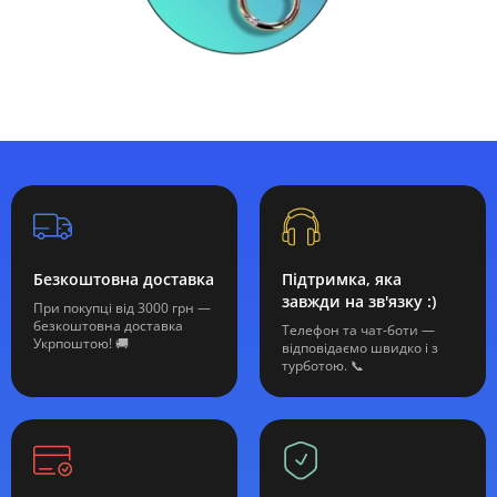
Безкоштовна доставка
Підтримка, яка
завжди на зв'язку :)
При покупці від 3000 грн —
безкоштовна доставка
Телефон та чат-боти —
Укрпоштою! 🚚
відповідаємо швидко і з
турботою. 📞