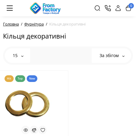
0
Головна
Фурнітура
Кільця декоративні
Кільця декоративні
15
За збігом
Hit
Top
New