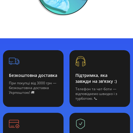
Безкоштовна доставка
Підтримка, яка
завжди на зв'язку :)
При покупці від 3000 грн —
безкоштовна доставка
Телефон та чат-боти —
Укрпоштою! 🚚
відповідаємо швидко і з
турботою. 📞