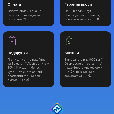
Оплата
Гарантія якості
Оплата онлайн або на
Наші відгуки йдуть
рахунок — швидко та
попереду нас. Гарантія,
безпечно. 💳
допомога та безпека! 🔒
Подарунки
Знижки
Підписалися на наш Viber
Замовляєте від 1000 грн?
та Telegram? Ловіть знижку
Отримуєте оптові ціни! А
10%! 🎉 А ще — бонуси,
якщо берете упаковками —
купони та ексклюзивні
ще більші знижки з
пропозиції тільки для
тарифом ОПТ+ 💰
підписників 🎁