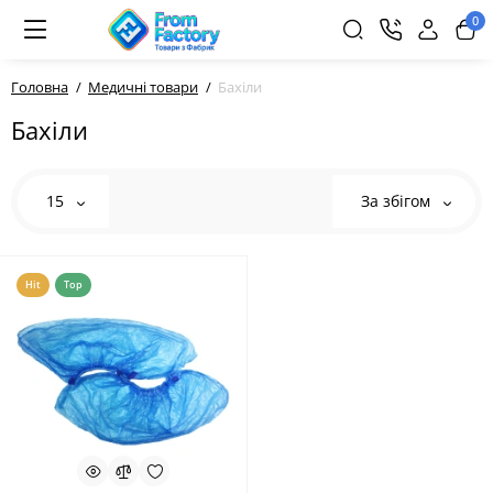
0
Головна
Медичні товари
Бахіли
Бахіли
15
За збігом
Hit
Top