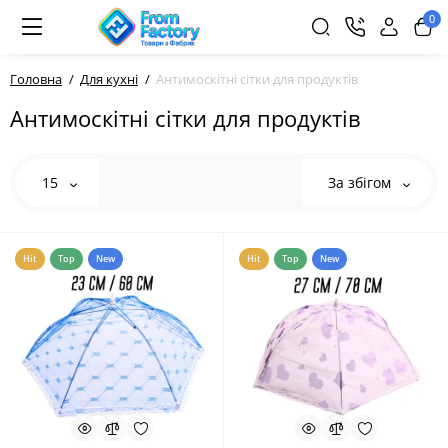
0
Головна
Для кухні
Антимоскітні сітки для продуктів
Антимоскітні сітки для продуктів
15
За збігом
Hit
Top
New
Hit
Top
New