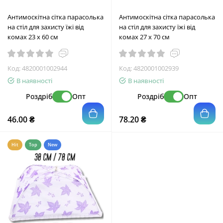
Антимоскітна сітка парасолька
Антимоскітна сітка парасолька
на стіл для захисту їжі від
на стіл для захисту їжі від
комах 23 х 60 см
комах 27 х 70 см
Код:
4820001002944
Код:
4820001002939
В наявності
В наявності
Роздріб
Опт
Роздріб
Опт
46.00 ₴
78.20 ₴
Hit
Top
New