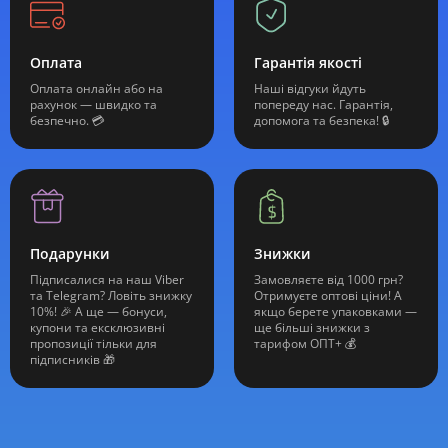
Оплата
Гарантія якості
Оплата онлайн або на
Наші відгуки йдуть
рахунок — швидко та
попереду нас. Гарантія,
безпечно. 💳
допомога та безпека! 🔒
Подарунки
Знижки
Підписалися на наш Viber
Замовляєте від 1000 грн?
та Telegram? Ловіть знижку
Отримуєте оптові ціни! А
10%! 🎉 А ще — бонуси,
якщо берете упаковками —
купони та ексклюзивні
ще більші знижки з
пропозиції тільки для
тарифом ОПТ+ 💰
підписників 🎁