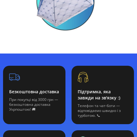
Безкоштовна доставка
Підтримка, яка
завжди на зв'язку :)
При покупці від 3000 грн —
безкоштовна доставка
Телефон та чат-боти —
Укрпоштою! 🚚
відповідаємо швидко і з
турботою. 📞