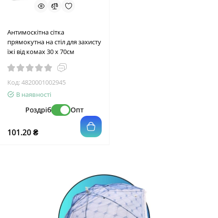
Антимоскітна сітка
прямокутна на стіл для захисту
їжі від комах 30 х 70см
Код:
4820001002945
В наявності
Роздріб
Опт
101.20 ₴