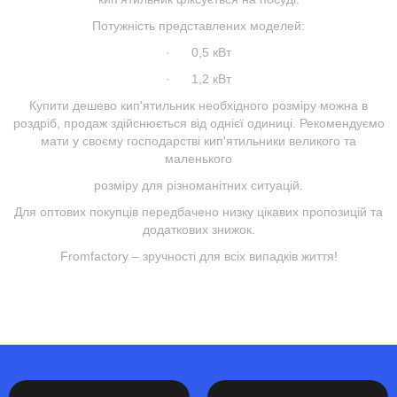
Потужність представлених моделей:
· 0,5 кВт
· 1,2 кВт
Купити дешево кип'ятильник необхідного розміру можна в
роздріб, продаж здійснюється від однієї одиниці. Рекомендуємо
мати у своєму господарстві кип'ятильники великого та
маленького
розміру для різноманітних ситуацій.
Для оптових покупців передбачено низку цікавих пропозицій та
додаткових знижок.
Fromfactory – зручності для всіх випадків життя!