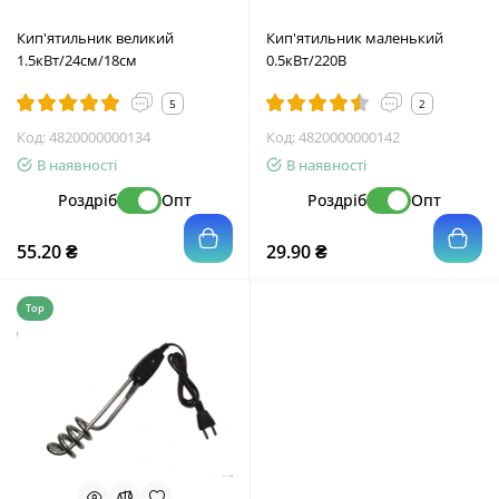
Кип'ятильник великий
Кип'ятильник маленький
1.5кВт/24см/18см
0.5кВт/220В
5
2
Код:
4820000000134
Код:
4820000000142
В наявності
В наявності
Роздріб
Опт
Роздріб
Опт
55.20 ₴
29.90 ₴
Top