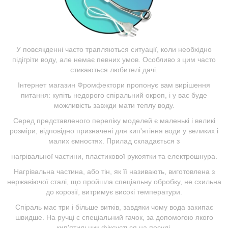
У повсякденні часто трапляються ситуації, коли необхідно
підігріти воду, але немає певних умов. Особливо з цим часто
стикаються любителі дачі.
Інтернет магазин Фромфектори пропонує вам вирішення
питання: купіть недорого спіральний окроп, і у вас буде
можливість завжди мати теплу воду.
Серед представленого переліку моделей є маленькі і великі
розміри, відповідно призначені для кип'ятіння води у великих і
малих ємностях. Прилад складається з
нагрівальної частини, пластикової рукоятки та електрошнура.
Нагрівальна частина, або тін, як її називають, виготовлена ​​з
нержавіючої сталі, що пройшла спеціальну обробку, не схильна
до корозії, витримує високі температури.
Спіраль має три і більше витків, завдяки чому вода закипає
швидше. На ручці є спеціальний гачок, за допомогою якого
кип'ятильник фіксується на посуді.