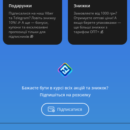
Подарунки
Знижки
Підписалися на наш Viber
Замовляєте від 1000 грн?
та Telegram? Ловіть знижку
Отримуєте оптові ціни! А
10%! 🎉 А ще — бонуси,
якщо берете упаковками —
купони та ексклюзивні
ще більші знижки з
пропозиції тільки для
тарифом ОПТ+ 💰
підписників 🎁
Бажаєте бути в курсі всіх акцій та знижок?
Підпишіться на розсилку
Підписатися