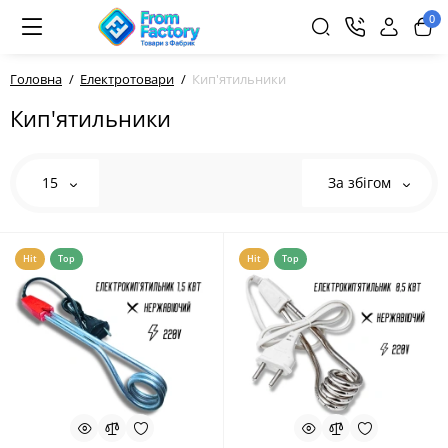
0
Головна
Електротовари
Кип'ятильники
Кип'ятильники
15
За збігом
Hit
Top
Hit
Top