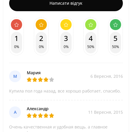
Написати відгук
1
2
3
4
5
0%
0%
0%
50%
50%
Мария
М
6 Вересня, 2016
Купила пол года назад, все хорошо работает, спасибо.
Александр
А
11 Вересня, 2015
Очень качественная и удобная вещь. а главное