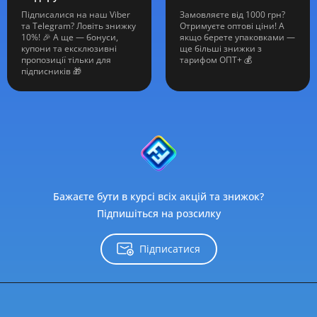
Підписалися на наш Viber
Замовляєте від 1000 грн?
та Telegram? Ловіть знижку
Отримуєте оптові ціни! А
10%! 🎉 А ще — бонуси,
якщо берете упаковками —
купони та ексклюзивні
ще більші знижки з
пропозиції тільки для
тарифом ОПТ+ 💰
підписників 🎁
Бажаєте бути в курсі всіх акцій та знижок?
Підпишіться на розсилку
Підписатися