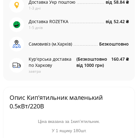
Доставка Укр поштою
від
58.84 ₴
1-3 дні
Доставка ROZETKA
від
52.42 ₴
1-5 днів
Самовивіз (м.Харків)
Безкоштовно
Кур'єрська доставка
(Безкоштовно
160.47 ₴
по Харкову
від 1000 грн)
завтра
Опис Кип'ятильник маленький
0.5кВт/220В
Ціна вказана за 1кип'ятильник.
У 1 ящику 180шт.