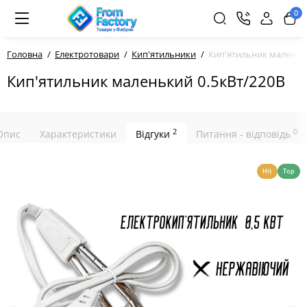
0
Головна
Електротовари
Кип'ятильники
Кип'ятильник маленьк
Кип'ятильник маленький 0.5кВт/220В
2
0
Опис
Характеристики
Відгуки
Питання - відповідь
Hit
Top