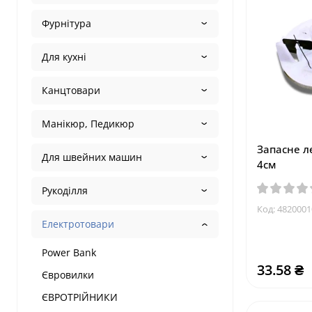
Фурнітура
Для кухні
Канцтовари
Манікюр, Педикюр
Запасне л
Для швейних машин
4см
Рукоділля
Код:
4820001
Електротовари
Power Bank
33.58 ₴
Євровилки
ЄВРОТРІЙНИКИ