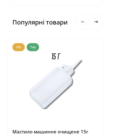
Популярні товари
Hit
Top
Hit
Top
Мастило машинне очищене 15г
Маркер,що
тканині 1