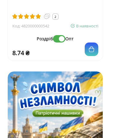
2
Код:
4820000000542
В наявності
Код:
4820001
Роздріб
Опт
8.74 ₴
16.56 ₴