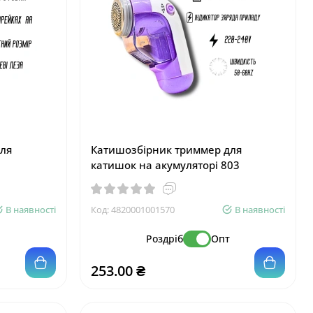
ля
Катишозбірник триммер для
катишок на акумуляторі 803
В наявності
Код:
4820001001570
В наявності
т
Роздріб
Опт
253.00 ₴