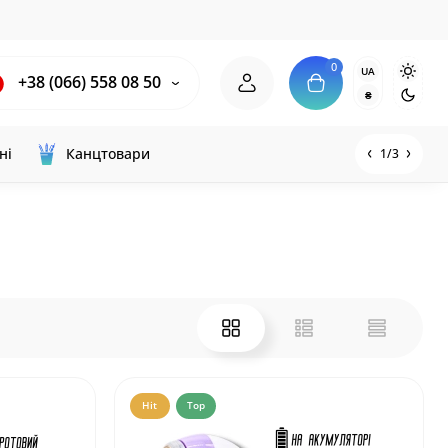
0
UA
+38 (066) 558 08 50
₴
ні
Канцтовари
1/3
Hit
Top