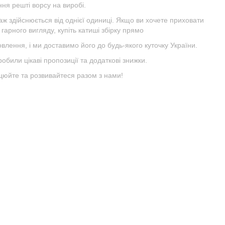
ня решті ворсу на виробі.
ж здійснюється від однієї одиниці. Якщо ви хочете приховати
 гарного вигляду, купіть катиші збірку прямо
овлення, і ми доставимо його до будь-якого куточку України.
обили цікаві пропозиції та додаткові знижки.
ацюйте та розвивайтеся разом з нами!