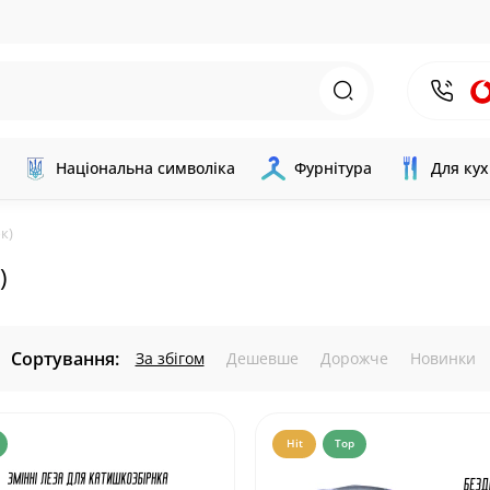
Національна символіка
Фурнітура
Для кух
к)
)
Сортування:
За збігом
Дешевше
Дорожче
Новинки
Hit
Top