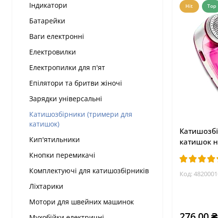
Індикатори
Hit
Top
Батарейки
Ваги електронні
Електровилки
Електропилки для п'ят
Епілятори та бритви жіночі
Зарядки універсальні
Катишозбірники (тримери для
катишок)
Катишозбі
Кип'ятильники
катишок н
Кнопки перемикачі
Комплектуючі для катишозбірників
Код:
4820001
Ліхтарики
Мотори для швейних машинок
276.00 ₴
Мухобійки електричні