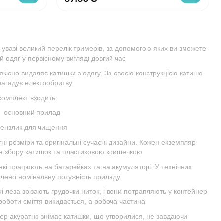
увазі великий перелік тримерів, за допомогою яких ви зможете
й одяг у первісному вигляді довгий час
якісно видаляє катишки з одягу. За своєю конструкцією катише
нагадує електробритву.
комплект входить:
основний прилад
нзлик для чищення
ні розміри та оригінальні сучасні дизайни. Кожен екземпляр
 збору катишок та пластиковою кришечкою
 які працюють на батарейках та на акумуляторі. У технічних
ачено номінальну потужність приладу.
і леза зрізають грудочки ниток, і вони потрапляють у контейнер
 роботи сміття викидається, а робоча частина
ер акуратно знімає катишки, що утворилися, не завдаючи