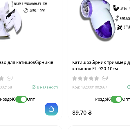
езо для катишозбірників
Катишозбірник триммер д
катишок FL-920 10см
002158
В наявності
Код:
4820001002667
Роздріб
Опт
Роздріб
Оп
89.70 ₴