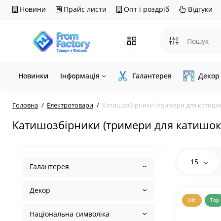
Новини
Прайс листи
Опт і роздріб
Відгуки
Новинки
Інформація
Галантерея
Декор
Головна
Електротовари
Катишозбірники (тримери для катишо
Катишозбірники (тримери для катишок
15
Галантерея
Декор
Hit
Top
Національна символіка