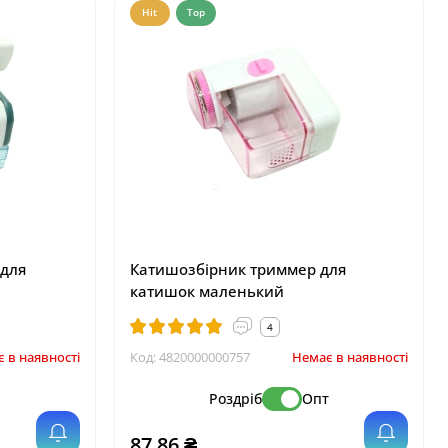
Hit
Top
 для
Катишозбірник триммер для
катишок маленький
4
 в наявності
Код:
4820000000757
Немає в наявності
т
Роздріб
Опт
87.86 ₴