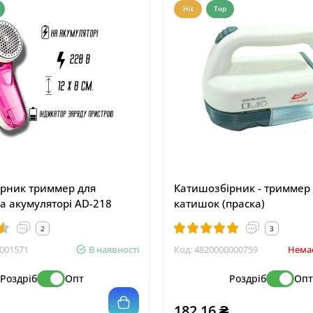
Hit
Top
рник триммер для
Катишозбірник - триммер
а акумуляторі AD-218
катишок (праска)
2
3
001571
В наявності
Код:
4820000000759
Немає
Роздріб
Опт
Роздріб
Оп
182.16 ₴