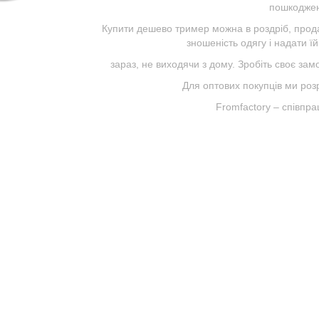
пошкоджен
Купити дешево тример можна в роздріб, прода
зношеність одягу і надати їй
зараз, не виходячи з дому. Зробіть своє зам
Для оптових покупців ми розр
Fromfactory – співпр