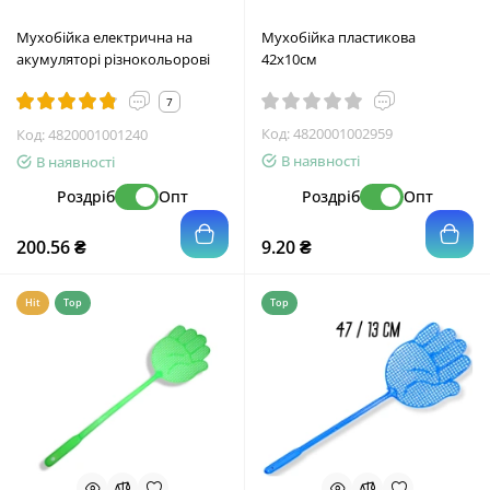
Мухобійка електрична на
Мухобійка пластикова
акумуляторі різнокольорові
42х10см
7
Код:
4820001002959
Код:
4820001001240
В наявності
В наявності
Роздріб
Опт
Роздріб
Опт
200.56 ₴
9.20 ₴
Hit
Top
Top