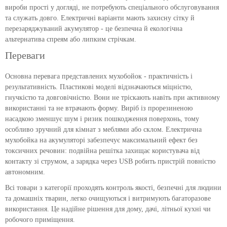
вироби прості у догляді, не потребують спеціального обслуговування
та служать довго. Електричні варіанти мають захисну сітку й
перезаряджуваний акумулятор - це безпечна й екологічна
альтернатива спреям або липким стрічкам.
Переваги
Основна перевага представлених мухобойок - практичність і
результативність. Пластикові моделі відзначаються міцністю,
гнучкістю та довговічністю. Вони не тріскають навіть при активному
використанні та не втрачають форму. Виріб із прорезиненою
насадкою зменшує шум і ризик пошкодження поверхонь, тому
особливо зручний для кімнат з меблями або склом. Електрична
мухобойка на акумуляторі забезпечує максимальний ефект без
токсичних речовин: подвійна решітка захищає користувача від
контакту зі струмом, а зарядка через USB робить пристрій повністю
автономним.
Всі товари з категорії проходять контроль якості, безпечні для людини
та домашніх тварин, легко очищуються і витримують багаторазове
використання. Це надійне рішення для дому, дачі, літньої кухні чи
робочого приміщення.