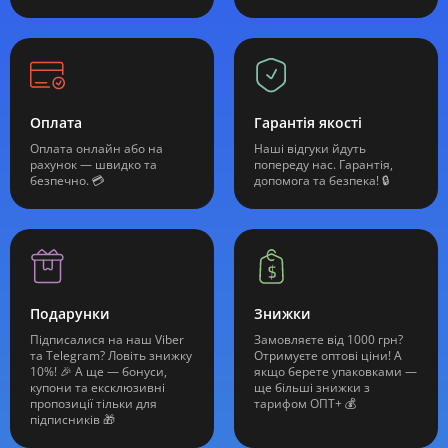
Оплата
Гарантія якості
Оплата онлайн або на
Наші відгуки йдуть
рахунок — швидко та
попереду нас. Гарантія,
безпечно. 💳
допомога та безпека! 🔒
Подарунки
Знижки
Підписалися на наш Viber
Замовляєте від 1000 грн?
та Telegram? Ловіть знижку
Отримуєте оптові ціни! А
10%! 🎉 А ще — бонуси,
якщо берете упаковками —
купони та ексклюзивні
ще більші знижки з
пропозиції тільки для
тарифом ОПТ+ 💰
підписників 🎁