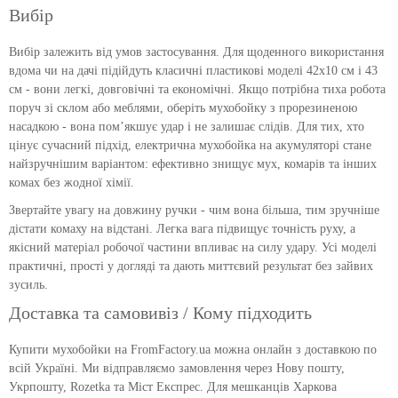
Вибір
Вибір залежить від умов застосування. Для щоденного використання
вдома чи на дачі підійдуть класичні пластикові моделі 42х10 см і 43
см - вони легкі, довговічні та економічні. Якщо потрібна тиха робота
поруч зі склом або меблями, оберіть мухобойку з прорезиненою
насадкою - вона пом’якшує удар і не залишає слідів. Для тих, хто
цінує сучасний підхід, електрична мухобойка на акумуляторі стане
найзручнішим варіантом: ефективно знищує мух, комарів та інших
комах без жодної хімії.
Звертайте увагу на довжину ручки - чим вона більша, тим зручніше
дістати комаху на відстані. Легка вага підвищує точність руху, а
якісний матеріал робочої частини впливає на силу удару. Усі моделі
практичні, прості у догляді та дають миттєвий результат без зайвих
зусиль.
Доставка та самовивіз / Кому підходить
Купити мухобойки на FromFactory.ua можна онлайн з доставкою по
всій Україні. Ми відправляємо замовлення через Нову пошту,
Укрпошту, Rozetka та Міст Експрес. Для мешканців Харкова