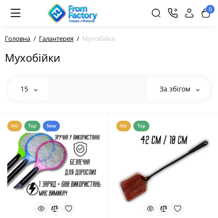
0
Головна
Галантерея
Мухобійки
Мухобійки
15
За збігом
Hit
Top
New
Hit
Top