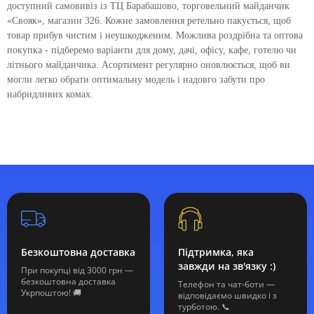
доступний самовивіз із ТЦ Барабашово, торговельний майданчик
«Свояк», магазин 326. Кожне замовлення ретельно пакується, щоб
товар прибув чистим і неушкодженим. Можлива роздрібна та оптова
покупка - підберемо варіанти для дому, дачі, офісу, кафе, готелю чи
літнього майданчика. Асортимент регулярно оновлюється, щоб ви
могли легко обрати оптимальну модель і надовго забути про
набридливих комах.
Безкоштовна доставка
Підтримка, яка
завжди на зв'язку :)
При покупці від 3000 грн —
безкоштовна доставка
Телефон та чат-боти —
Укрпоштою! 🚚
відповідаємо швидко і з
турботою. 📞