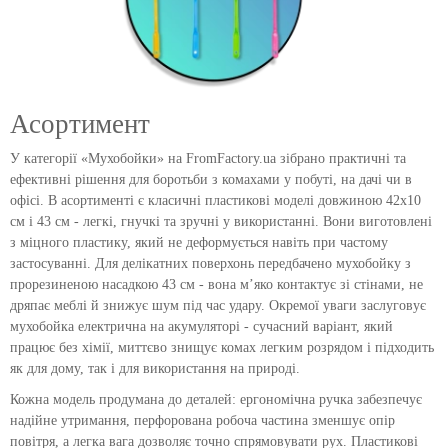
Асортимент
У категорії «Мухобойки» на FromFactory.ua зібрано практичні та
ефективні рішення для боротьби з комахами у побуті, на дачі чи в
офісі. В асортименті є класичні пластикові моделі довжиною 42х10
см і 43 см - легкі, гнучкі та зручні у використанні. Вони виготовлені
з міцного пластику, який не деформується навіть при частому
застосуванні. Для делікатних поверхонь передбачено мухобойку з
прорезиненою насадкою 43 см - вона м’яко контактує зі стінами, не
дряпає меблі й знижує шум під час удару. Окремої уваги заслуговує
мухобойка електрична на акумуляторі - сучасний варіант, який
працює без хімії, миттєво знищує комах легким розрядом і підходить
як для дому, так і для використання на природі.
Кожна модель продумана до деталей: ергономічна ручка забезпечує
надійне утримання, перфорована робоча частина зменшує опір
повітря, а легка вага дозволяє точно спрямовувати рух. Пластикові