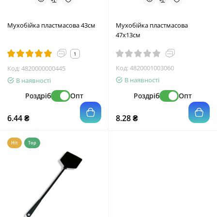
Мухобійка пластмасова 43см
Мухобійка пластмасова
47х13см
1
Код:
4820001003060
Код:
4820000000445
В наявності
В наявності
Роздріб
Опт
Роздріб
Опт
6.44 ₴
8.28 ₴
Hit
Top