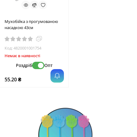
Мухобійка з прогумованою
насадкою 43см
Код:
4820001001754
Немає в наявності
Роздріб
Опт
55.20 ₴