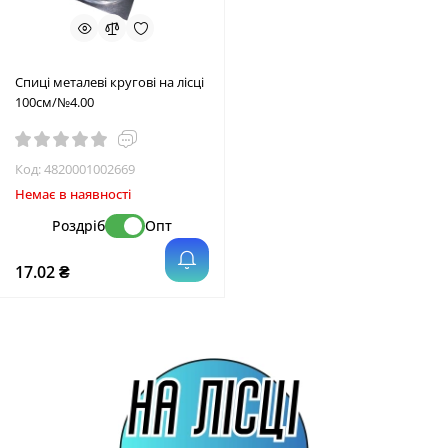
Спиці металеві кругові на лісці
100см/№4.00
Код:
4820001002669
Немає в наявності
Роздріб
Опт
17.02 ₴