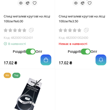
Спиці металеві кругові на лісці
Спиці металеві кругові на лісці
100см/№6.00
100см/№3.50
Код:
4820001002431
Код:
4820001002430
В наявності
Немає в наявності
Роздріб
Опт
Роздріб
Опт
17.02 ₴
17.02 ₴
Hit
Top