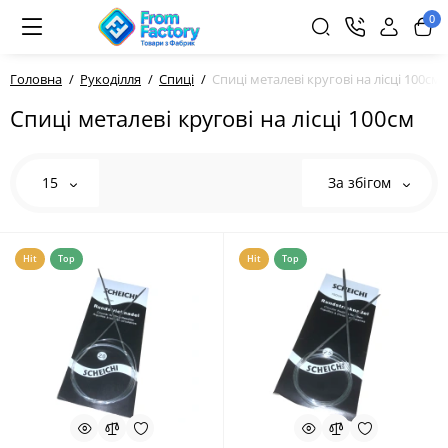
0
Головна
Рукоділля
Спиці
Спиці металеві кругові на лісці 100см
Спиці металеві кругові на лісці 100см
15
За збігом
Hit
Top
Hit
Top