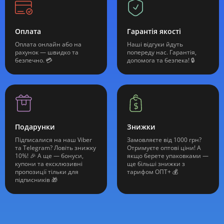
Оплата
Гарантія якості
Оплата онлайн або на
Наші відгуки йдуть
рахунок — швидко та
попереду нас. Гарантія,
безпечно. 💳
допомога та безпека! 🔒
Подарунки
Знижки
Підписалися на наш Viber
Замовляєте від 1000 грн?
та Telegram? Ловіть знижку
Отримуєте оптові ціни! А
10%! 🎉 А ще — бонуси,
якщо берете упаковками —
купони та ексклюзивні
ще більші знижки з
пропозиції тільки для
тарифом ОПТ+ 💰
підписників 🎁