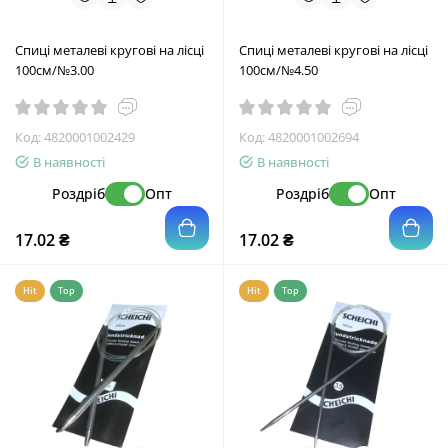
Спиці металеві кругові на лісці
Спиці металеві кругові на лісці
100см/№3.00
100см/№4.50
Код:
4820001002429
Код:
4820001002694
В наявності
В наявності
Роздріб
Опт
Роздріб
Опт
17.02 ₴
17.02 ₴
Hit
Top
Hit
Top