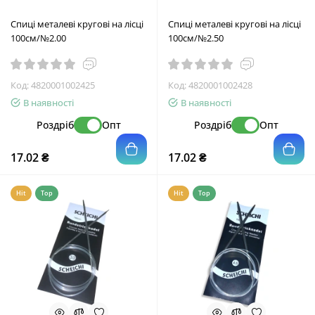
Спиці металеві кругові на лісці
Спиці металеві кругові на лісці
100см/№2.00
100см/№2.50
Код:
4820001002425
Код:
4820001002428
В наявності
В наявності
Роздріб
Опт
Роздріб
Опт
17.02 ₴
17.02 ₴
Hit
Top
Hit
Top