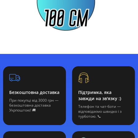
Безкоштовна доставка
Підтримка, яка
завжди на зв'язку :)
При покупці від 3000 грн —
безкоштовна доставка
Телефон та чат-боти —
Укрпоштою! 🚚
відповідаємо швидко і з
турботою. 📞