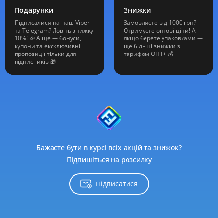
Подарунки
Знижки
Підписалися на наш Viber
Замовляєте від 1000 грн?
та Telegram? Ловіть знижку
Отримуєте оптові ціни! А
10%! 🎉 А ще — бонуси,
якщо берете упаковками —
купони та ексклюзивні
ще більші знижки з
пропозиції тільки для
тарифом ОПТ+ 💰
підписників 🎁
Бажаєте бути в курсі всіх акцій та знижок?
Підпишіться на розсилку
Підписатися