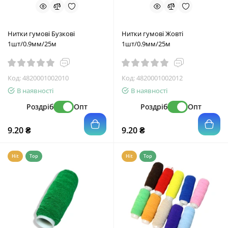
Нитки гумові Бузкові
Нитки гумові Жовті
1шт/0.9мм/25м
1шт/0.9мм/25м
Код:
4820001002010
Код:
4820001002012
В наявності
В наявності
Роздріб
Опт
Роздріб
Опт
9.20 ₴
9.20 ₴
Hit
Top
Hit
Top