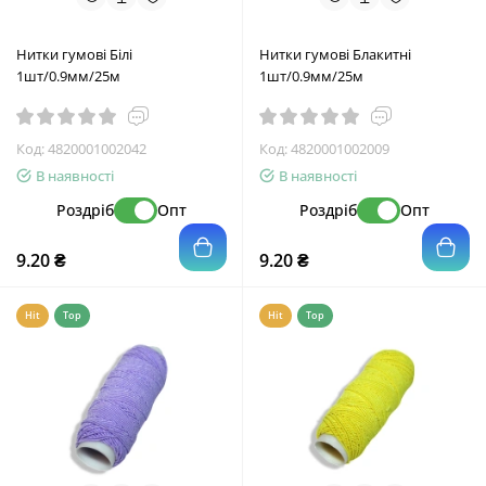
Нитки гумові Білі
Нитки гумові Блакитні
1шт/0.9мм/25м
1шт/0.9мм/25м
Код:
4820001002042
Код:
4820001002009
В наявності
В наявності
Роздріб
Опт
Роздріб
Опт
9.20 ₴
9.20 ₴
Hit
Top
Hit
Top