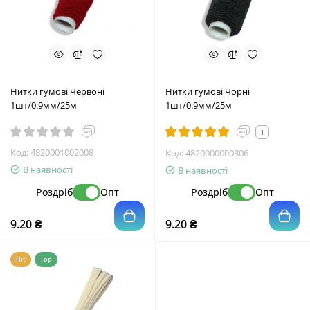
Нитки гумові Червоні
Нитки гумові Чорні
1шт/0.9мм/25м
1шт/0.9мм/25м
1
Код:
4820001002008
Код:
4820000000306
В наявності
В наявності
Роздріб
Опт
Роздріб
Опт
9.20 ₴
9.20 ₴
Hit
Top