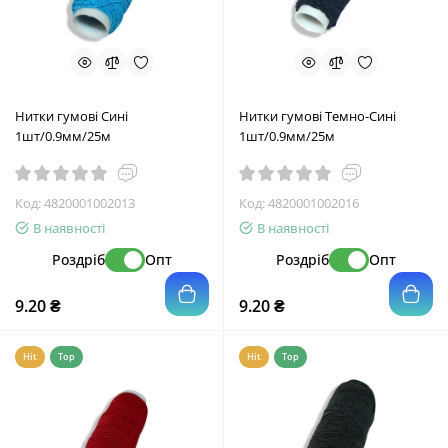
Нитки гумові Сині
Нитки гумові Темно-Сині
1шт/0.9мм/25м
1шт/0.9мм/25м
Код:
4820001002013
Код:
4820001002016
В наявності
В наявності
Роздріб
Опт
Роздріб
Опт
9.20 ₴
9.20 ₴
Hit
Top
Hit
Top