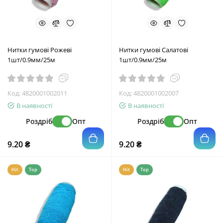
Нитки гумові Рожеві
Нитки гумові Салатові
1шт/0.9мм/25м
1шт/0.9мм/25м
Код:
4820001002011
Код:
4820001002007
В наявності
В наявності
Роздріб
Опт
Роздріб
Опт
9.20 ₴
9.20 ₴
Hit
Top
Hit
Top