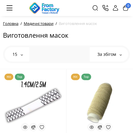
0
Головна
Медичні товари
Виготовлення масок
Виготовлення масок
15
За збігом
Hit
Top
Hit
Top