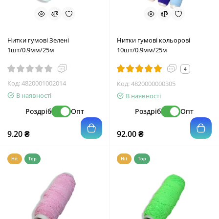
Нитки гумові Зелені
Нитки гумові кольорові
1шт/0.9мм/25м
10шт/0.9мм/25м
4
Код:
4820001002014
Код:
4820000000305
В наявності
В наявності
Роздріб
Опт
Роздріб
Опт
9.20 ₴
92.00 ₴
Hit
Top
Hit
Top