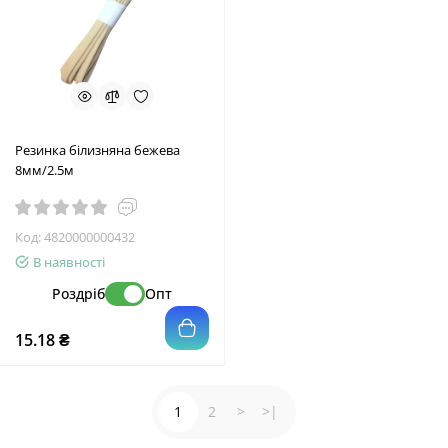
Резинка білизняна бежева
8мм/2.5м
Код:
4820000000432
В наявності
Роздріб
Опт
15.18 ₴
1
2
>
>|