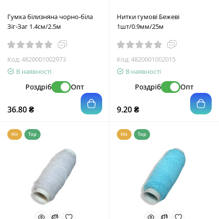
Гумка білизняна чорно-біла
Нитки гумові Бежеві
Зіг-Заг 1.4см/2.5м
1шт/0.9мм/25м
Код:
4820001002973
Код:
4820001002015
В наявності
В наявності
Роздріб
Опт
Роздріб
Опт
36.80 ₴
9.20 ₴
Hit
Top
Hit
Top