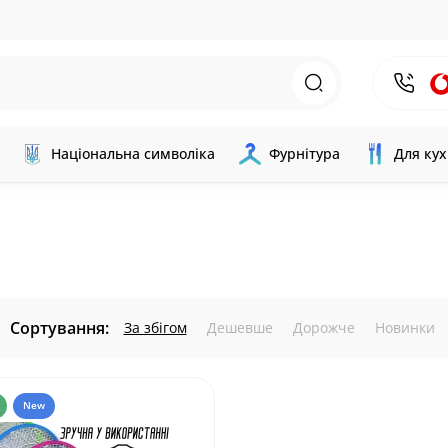
Національна символіка
Фурнітура
Для кух
Сортування:
За збігом
Дешевше
Дорожче
Новинки
New