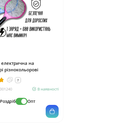
 електрична на
рі різнокольорові
7
001240
В наявності
Роздріб
Опт