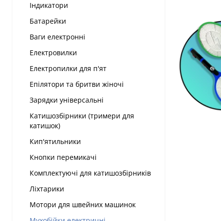
Індикатори
Батарейки
Ваги електронні
Електровилки
Електропилки для п'ят
Епілятори та бритви жіночі
Зарядки універсальні
Катишозбірники (тримери для
катишок)
Кип'ятильники
Кнопки перемикачі
Комплектуючі для катишозбірників
Ліхтарики
Мотори для швейних машинок
Мухобійки електричні