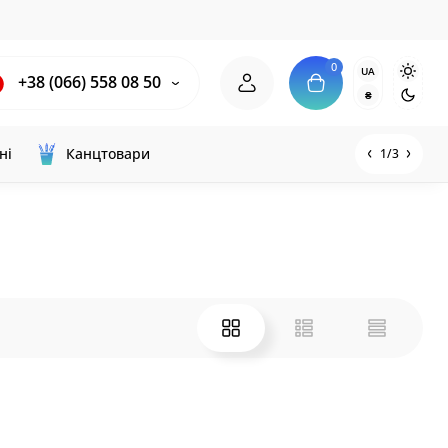
0
UA
+38 (066) 558 08 50
₴
ні
Канцтовари
1/3