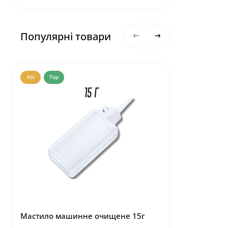
Популярні товари
Hit
Top
Hit
Top
Мастило машинне очищене 15г
Маркер,що
тканині 1