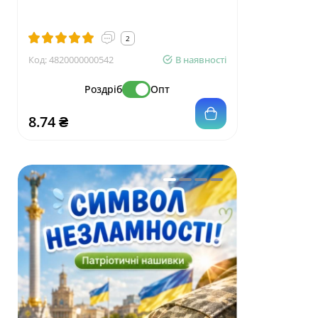
2
Код:
4820000000542
В наявності
Код:
4820001
Роздріб
Опт
8.74 ₴
16.56 ₴