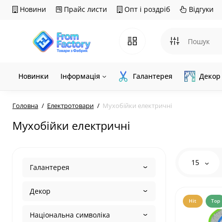
Новини
Прайс листи
Опт і роздріб
Відгуки
Новинки
Інформація
Галантерея
Декор
Головна
Електротовари
Мухобійки електричні
Мухобійки електричні
15
Галантерея
Декор
Hit
Top
Національна символіка