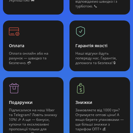
Укрпоштою! 🚚
відповідаємо швидко і з
турботою. 📞
Оплата
Гарантія якості
Оплата онлайн або на
Наші відгуки йдуть
рахунок — швидко та
попереду нас. Гарантія,
безпечно. 💳
допомога та безпека! 🔒
Подарунки
Знижки
Підписалися на наш Viber
Замовляєте від 1000 грн?
та Telegram? Ловіть знижку
Отримуєте оптові ціни! А
10%! 🎉 А ще — бонуси,
якщо берете упаковками —
купони та ексклюзивні
ще більші знижки з
пропозиції тільки для
тарифом ОПТ+ 💰