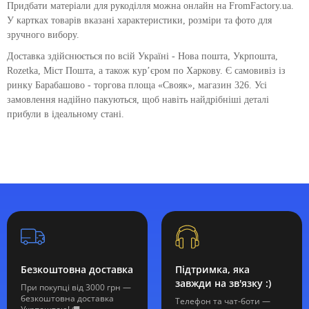
Придбати матеріали для рукоділля можна онлайн на FromFactory.ua.
У картках товарів вказані характеристики, розміри та фото для
зручного вибору.
Доставка здійснюється по всій Україні - Нова пошта, Укрпошта,
Rozetka, Міст Пошта, а також кур’єром по Харкову. Є самовивіз із
ринку Барабашово - торгова площа «Свояк», магазин 326. Усі
замовлення надійно пакуються, щоб навіть найдрібніші деталі
прибули в ідеальному стані.
Безкоштовна доставка
Підтримка, яка
завжди на зв'язку :)
При покупці від 3000 грн —
безкоштовна доставка
Телефон та чат-боти —