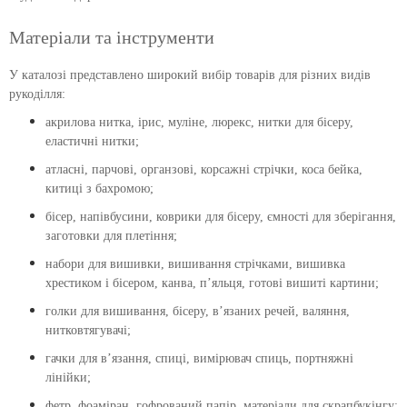
Матеріали та інструменти
У каталозі представлено широкий вибір товарів для різних видів
рукоділля:
акрилова нитка, ірис, муліне, люрекс, нитки для бісеру,
еластичні нитки;
атласні, парчові, органзові, корсажні стрічки, коса бейка,
китиці з бахромою;
бісер, напівбусини, коврики для бісеру, ємності для зберігання,
заготовки для плетіння;
набори для вишивки, вишивання стрічками, вишивка
хрестиком і бісером, канва, п’яльця, готові вишиті картини;
голки для вишивання, бісеру, в’язаних речей, валяння,
нитковтягувачі;
гачки для в’язання, спиці, вимірювач спиць, портняжні
лінійки;
фетр, фоаміран, гофрований папір, матеріали для скрапбукінгу;