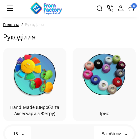
0
Головна
Рукоділля
Рукоділля
Hand-Made (Вироби та
Аксесуари з Фетру)
Ірис
15
За збігом