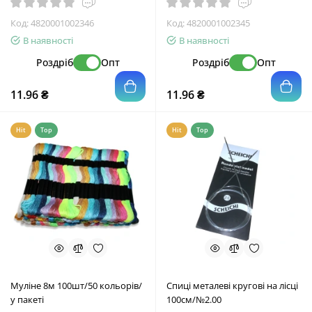
Код:
4820001002346
Код:
4820001002345
В наявності
В наявності
Роздріб
Опт
Роздріб
Опт
11.96 ₴
11.96 ₴
Hit
Top
Hit
Top
Муліне 8м 100шт/50 кольорів/
Спиці металеві кругові на лісці
у пакеті
100см/№2.00