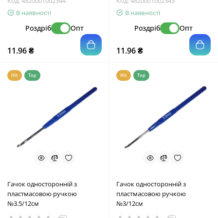
Код:
4820001002344
Код:
4820001002343
В наявності
В наявності
Роздріб
Опт
Роздріб
Опт
11.96 ₴
11.96 ₴
Hit
Top
Hit
Top
Гачок односторонній з
Гачок односторонній з
пластмасовою ручкою
пластмасовою ручкою
№3.5/12см
№3/12см