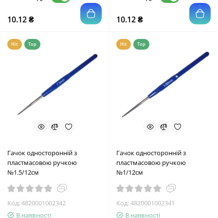
10.12 ₴
10.12 ₴
Hit
Top
Hit
Top
Гачок односторонній з
Гачок односторонній з
пластмасовою ручкою
пластмасовою ручкою
№1.5/12см
№1/12см
Код:
4820001002342
Код:
4820001002341
В наявності
В наявності