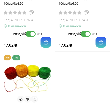
100см/№4.50
100см/№6.00
Код:
4820001002694
Код:
4820001002431
В наявності
В наявності
Роздріб
Опт
Роздріб
Опт
17.02 ₴
17.02 ₴
Hit
Top