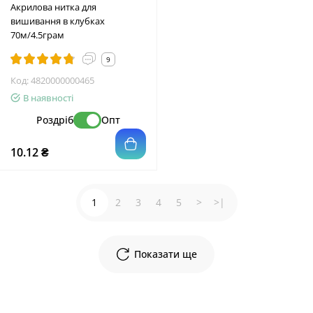
Акрилова нитка для
вишивання в клубках
70м/4.5грам
9
Код:
4820000000465
В наявності
Роздріб
Опт
10.12 ₴
1
2
3
4
5
>
>|
Показати ще