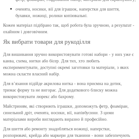
оченята, носики, вії для іграшок, наперстки для шиття,
булавки, ножиці, ролики копіювальні.
Кожен матеріал підібрано так, щоб робота була зручною, а результат -
охайним і довговічним.
Як вибрати товари для рукоділля
Для вишивання зручно використовувати готові набори - у них уже є
канва, схема, нитки або бісер. Для тих, хто любить
експериментувати, доступні окремі заготовки та матеріали, з яких
можна скласти власний набір.
Для в’язання підійде акрилова нитка - вона приємна на дотик,
тримає форму та не вигорає. Для додаткового блиску можна
використовувати люрекс або бахрому.
Майстриням, які створюють іграшки, допоможуть фетр, фоаміран,
синельний дріт, оченята, носики, вії, напівбусини. З цими
матеріалами вироби виглядають виразно й професійно.
Для шиття або ремонту знадобляться ножиці, наперстки,
розпорювачі, крейда або маркери для тканини - вони забезпечують