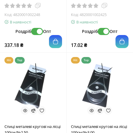
Код:
4820001002248
Код:
4820001002425
В наявності
В наявності
Роздріб
Опт
Роздріб
Опт
337.18 ₴
17.02 ₴
Hit
Top
Hit
Top
Спиці металеві кругові на лісці
Спиці металеві кругові на лісці
100см/№2.50
100см/№3.00