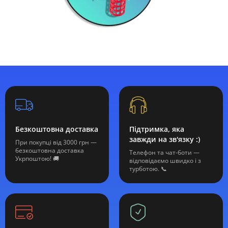
Безкоштовна доставка
Підтримка, яка
завжди на зв'язку :)
При покупці від 3000 грн —
безкоштовна доставка
Телефон та чат-боти —
Укрпоштою! 🚚
відповідаємо швидко і з
турботою. 📞