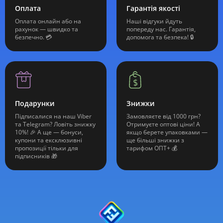
Оплата
Гарантія якості
Оплата онлайн або на
Наші відгуки йдуть
рахунок — швидко та
попереду нас. Гарантія,
безпечно. 💳
допомога та безпека! 🔒
Подарунки
Знижки
Підписалися на наш Viber
Замовляєте від 1000 грн?
та Telegram? Ловіть знижку
Отримуєте оптові ціни! А
10%! 🎉 А ще — бонуси,
якщо берете упаковками —
купони та ексклюзивні
ще більші знижки з
пропозиції тільки для
тарифом ОПТ+ 💰
підписників 🎁