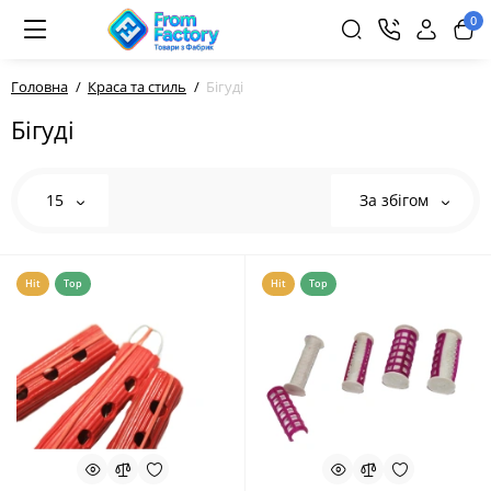
0
Головна
Краса та стиль
Бігуді
Бігуді
15
За збігом
Hit
Top
Hit
Top