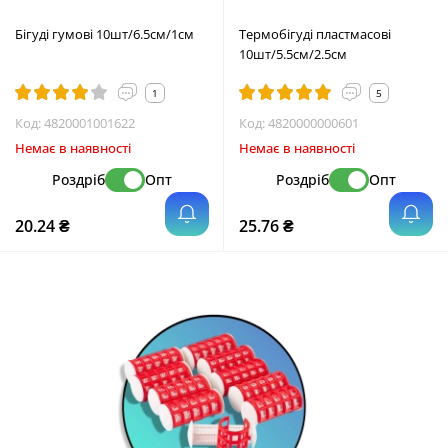
Бігуді гумові 10шт/6.5см/1см
Термобігуді пластмасові
10шт/5.5см/2.5см
1
5
Код:
4820001001622
Код:
4820000000601
Немає в наявності
Немає в наявності
Роздріб
Опт
Роздріб
Опт
20.24 ₴
25.76 ₴