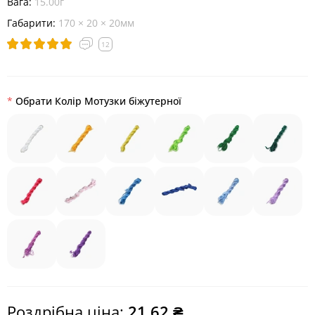
Вага:
15.00г
Габарити:
170 × 20 × 20мм
12
Обрати Колір Мотузки біжутерної
Роздрібна ціна:
21.62 ₴