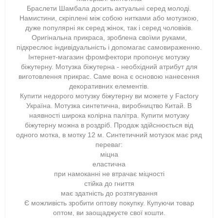
Браслети Шамбала досить актуальні серед молоді.
Намистини, скріплені між собою нитками або мотузкою,
дуже популярні як серед жінок, так і серед чоловіків.
Оригінальна прикраса, зроблена своїми руками,
підкреслює індивідуальність і допомагає самовираженню.
Інтернет-магазин фромфектори пропонує мотузку
біжутерну. Мотузка біжутерна - необхідний атрибут для
виготовлення прикрас. Саме вона є основою нанесення
декоративних елементів.
Купити недорого мотузку біжутерну ви можете у Factory
Україна. Мотузка синтетична, виробництво Китай. В
наявності широка колірна палітра. Купити мотузку
біжутерну можна в роздріб. Продаж здійснюється від
одного мотка, в мотку 12 м. Синтетичний мотузок має ряд
переваг:
міцна
еластична
при намоканні не втрачає міцності
стійка до гниття
має здатність до розтягування
Є можливість зробити оптову покупку. Купуючи товар
оптом, ви заощаджуєте свої кошти.