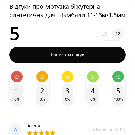
Відгуки про Мотузка біжутерна
синтетична для Шамбали 11-13м/1.5мм
5
12
Написати відгук
1
2
3
4
5
0%
0%
0%
0%
100%
Алена
А
5 Березня, 2018