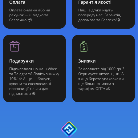
Оплата
Гарантія якості
Оплата онлайн або на
Наші відгуки йдуть
рахунок — швидко та
попереду нас. Гарантія,
безпечно. 💳
допомога та безпека! 🔒
Подарунки
Знижки
Підписалися на наш Viber
Замовляєте від 1000 грн?
та Telegram? Ловіть знижку
Отримуєте оптові ціни! А
10%! 🎉 А ще — бонуси,
якщо берете упаковками —
купони та ексклюзивні
ще більші знижки з
пропозиції тільки для
тарифом ОПТ+ 💰
підписників 🎁