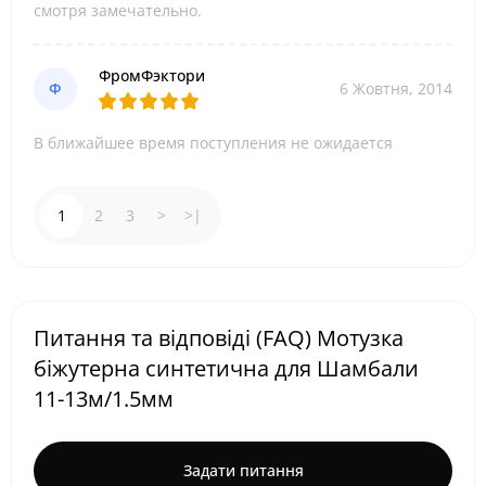
смотря замечательно.
ФромФэктори
Ф
6 Жовтня, 2014
В ближайшее время поступления не ожидается
1
2
3
>
>|
Питання та відповіді (FAQ) Мотузка
біжутерна синтетична для Шамбали
11-13м/1.5мм
Задати питання