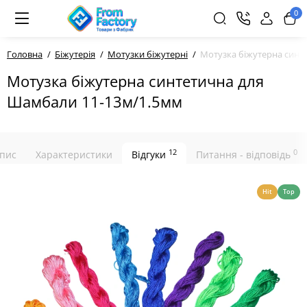
0
Головна
Біжутерія
Мотузки біжутерні
Мотузка біжутерна синт
Мотузка біжутерна синтетична для
Шамбали 11-13м/1.5мм
12
0
пис
Характеристики
Відгуки
Питання - відповідь
Hit
Top