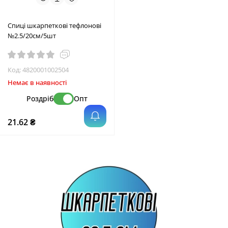
Спиці шкарпеткові тефлонові
№2.5/20см/5шт
Код:
4820001002504
Немає в наявності
Роздріб
Опт
21.62 ₴