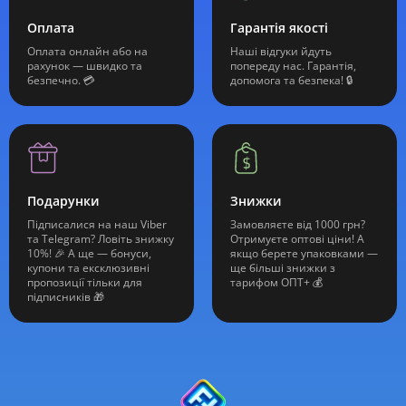
Оплата
Гарантія якості
Оплата онлайн або на
Наші відгуки йдуть
рахунок — швидко та
попереду нас. Гарантія,
безпечно. 💳
допомога та безпека! 🔒
Подарунки
Знижки
Підписалися на наш Viber
Замовляєте від 1000 грн?
та Telegram? Ловіть знижку
Отримуєте оптові ціни! А
10%! 🎉 А ще — бонуси,
якщо берете упаковками —
купони та ексклюзивні
ще більші знижки з
пропозиції тільки для
тарифом ОПТ+ 💰
підписників 🎁