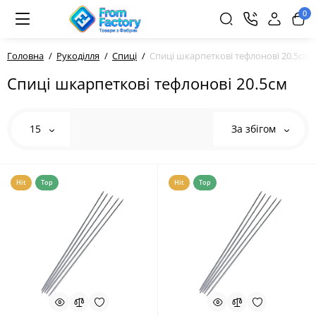
0
Головна
Рукоділля
Спиці
Спиці шкарпеткові тефлонові 20.5см
Спиці шкарпеткові тефлонові 20.5см
15
За збігом
Hit
Top
Hit
Top