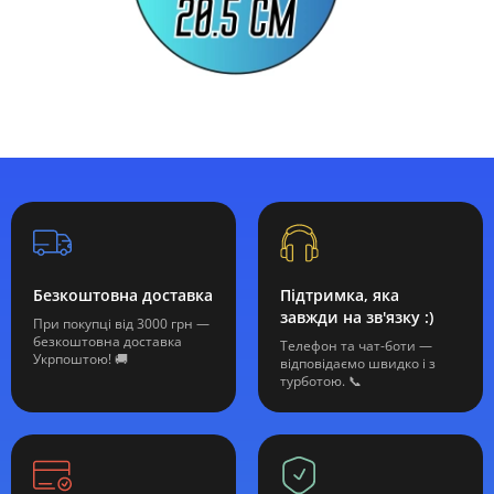
Безкоштовна доставка
Підтримка, яка
завжди на зв'язку :)
При покупці від 3000 грн —
безкоштовна доставка
Телефон та чат-боти —
Укрпоштою! 🚚
відповідаємо швидко і з
турботою. 📞