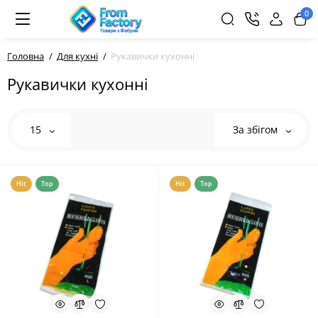
0
Головна
Для кухні
Рукавички кухонні
Рукавички кухонні
15
За збігом
Hit
Top
Hit
Top