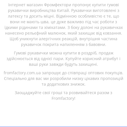
Інтернет магазин Фромфектори пропонує купити гумові
рукавички виробництва Китай. Рукавички виготовлені з
латексу та досить міцні. Відмінною особливістю є те, що
вони не мають шва, це дуже важливо під час роботи з
їдкими рідинами та хімікатами. З боку долоні на рукавичках
нанесено рельєфний малюнок, який захищає від ковзання.
Щоб уникнути алергічних реакцій, внутрішня частина
рукавичок покрита напиленням з бавовни.
Гумові рукавички можна купити в роздріб, продаж
здійснюється від однієї пари. Купуйте корисний атрибут і
ваші руки завжди будуть захищені.
fromfactory.com.ua запрошує до співпраці оптових покупців.
Спеціально для вас ми розробили низку цікавих пропозицій
та додаткових знижок.
Заощаджуйте свої гроші та розвивайтеся разом з
Fromfactory!