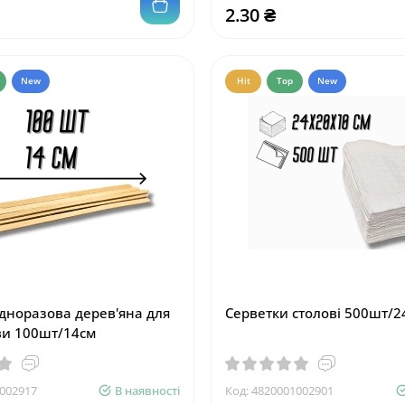
2.30 ₴
New
Hit
Top
New
дноразова дерев'яна для
Серветки столові 500шт/
ви 100шт/14см
002917
В наявності
Код:
4820001002901