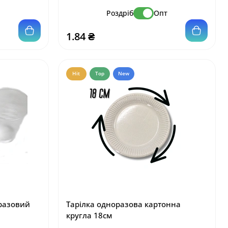
т
Роздріб
Опт
1.84 ₴
Hit
Top
New
разовий
Тарілка одноразова картонна
кругла 18см