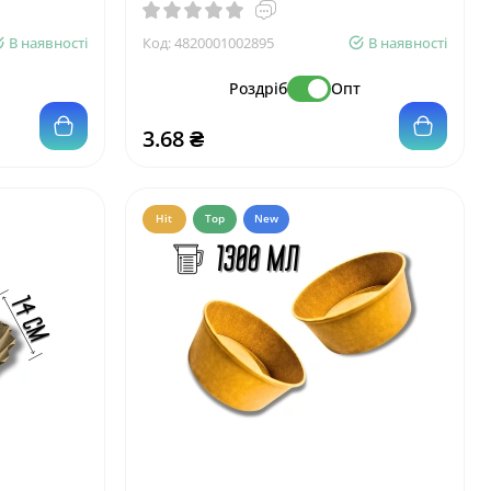
В наявності
Код:
4820001002895
В наявності
т
Роздріб
Опт
3.68 ₴
Hit
Top
New