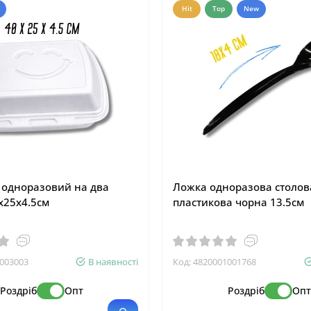
Hit
Top
New
 одноразовий на два
Ложка одноразова столов
х25х4.5см
пластикова чорна 13.5см
003003
В наявності
Код:
4820001001768
Роздріб
Опт
Роздріб
Оп