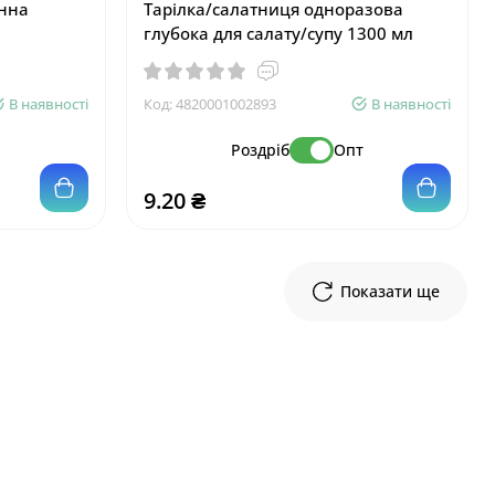
онна
Тарілка/салатниця одноразова
глубока для салату/супу 1300 мл
В наявності
Код:
4820001002893
В наявності
т
Роздріб
Опт
9.20 ₴
Показати ще