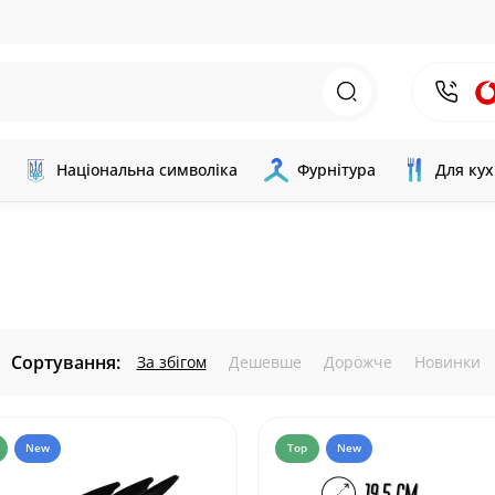
Національна символіка
Фурнітура
Для кух
Сортування:
За збігом
Дешевше
Дорожче
Новинки
New
Top
New