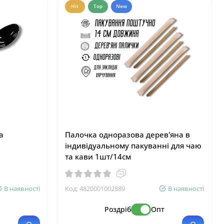
Hit
Top
New
а
Палочка одноразова дерев'яна в
індивідуальному пакуванні для чаю
та кави 1шт/14см
В наявності
Код:
4820001002889
В наявності
т
Роздріб
Опт