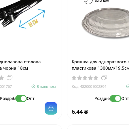
дноразова столова
Кришка для одноразвого 
а чорна 18см
пластикова 1300мл/19,5с
001767
В наявності
Код:
4820001002894
Роздріб
Опт
Роздріб
Оп
6.44 ₴