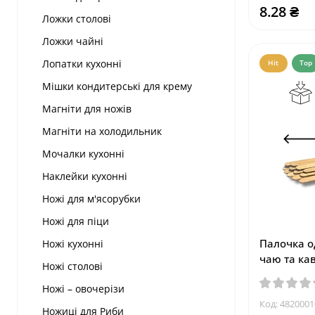
8.28 ₴
Ложки столові
Ложки чайні
Лопатки кухонні
Hit
Top
Мішки кондитерські для крему
Магніти для ножів
Магніти на холодильник
Мочалки кухонні
Наклейки кухонні
Ножі для м'ясорубки
Ножі для піци
Палочка о
Ножі кухонні
чаю та ка
Ножі столові
Ножі – овочерізи
Код:
4820001
Ножиці для Риби