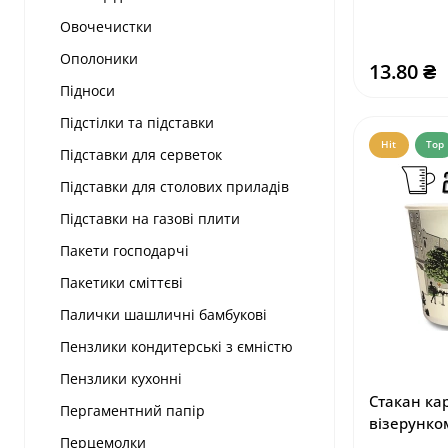
Овочечистки
Ополоники
13.80 ₴
Підноси
Підстілки та підставки
Hit
Top
Підставки для серветок
Підставки для столових приладів
Підставки на газові плити
Пакети господарчі
Пакетики сміттєві
Палички шашличні бамбукові
Пензлики кондитерські з ємністю
Пензлики кухонні
Стакан ка
Пергаментний папір
візерунко
Перцемолки