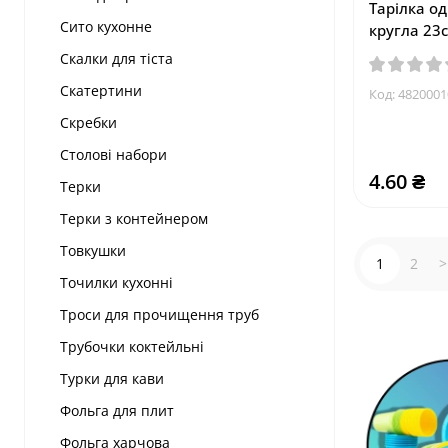
Тарілка о
Сито кухонне
кругла 23
Скалки для тіста
Скатертини
Код:
4820001
Скребки
Столові набори
4.60 ₴
Терки
Терки з контейнером
Товкушки
1
2
>
Точилки кухонні
Троси для прочищення труб
Трубочки коктейльні
Турки для кави
Фольга для плит
Фольга харчова