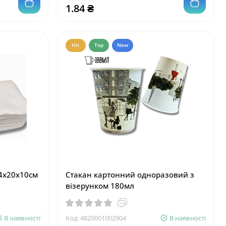
1.84 ₴
Hit
Top
New
24х20х10см
Стакан картонний одноразовий з
візерунком 180мл
В наявності
Код:
4820001002904
В наявності