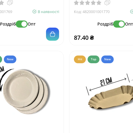
001769
В наявності
Код:
4820001001770
Роздріб
Опт
Роздріб
Оп
87.40 ₴
New
Hit
Top
New