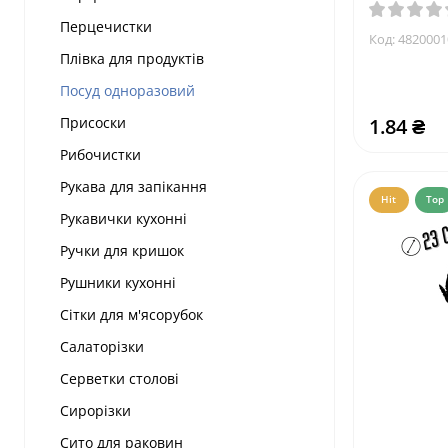
Перцечистки
Код:
4820001
Плівка для продуктів
Посуд одноразовий
Присоски
1.84 ₴
Рибочистки
Рукава для запікання
Hit
Top
Рукавички кухонні
Ручки для кришок
Рушники кухонні
Сітки для м'ясорубок
Салаторізки
Серветки столові
Сирорізки
Сито для раковин