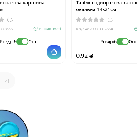
дноразова картонна
Тарілка одноразова карт
см
овальна 14х21см
002888
В наявності
Код:
4820001002884
Роздріб
Опт
Роздріб
Оп
0.92 ₴
>|