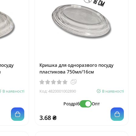
посуду
Кришка для одноразвого посуду
м
пластикова 750мл/16см
В наявності
Код:
4820001002890
В наявності
т
Роздріб
Опт
3.68 ₴