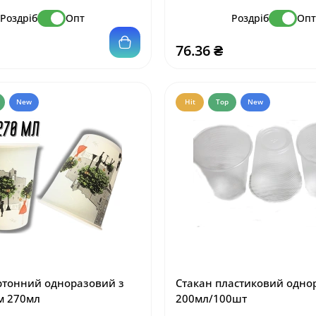
Роздріб
Опт
Роздріб
Оп
76.36 ₴
New
Hit
Top
New
ртонний одноразовий з
Стакан пластиковий одно
м 270мл
200мл/100шт