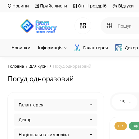
Новини
Прайс листи
Опт і роздріб
Відгуки
Новинки
Інформація
Галантерея
Декор
Головна
Для кухні
Посуд одноразовий
Посуд одноразовий
15
Галантерея
Декор
Hit
Top
Національна символіка