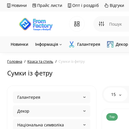
Новини
Прайс листи
Опт і роздріб
Відгуки
Новинки
Інформація
Галантерея
Декор
Головна
Краса та стиль
Сумки із фетру
Сумки із фетру
15
Галантерея
Декор
Top
Національна символіка