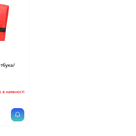
етбука/
 в наявності
т