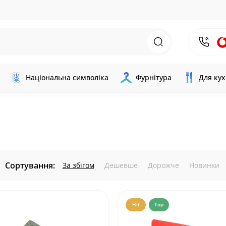
Національна символіка
Фурнітура
Для кух
Сортування:
За збігом
Дешевше
Дорожче
Новинки
Hit
Top