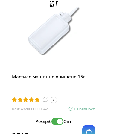
Мастило машинне очищене 15г
Маркер,що
тканині 1
2
Код:
4820000000542
В наявності
Код:
4820001
Роздріб
Опт