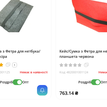
а з Фетра для нетбука/
Кейс/Сумка з Фетра для н
сіра
планшета червона
1
001125
Немає в наявності
Код:
4820001001124
Немає
Роздріб
Опт
Роздріб
Оп
763.14 ₴