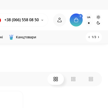
0
UA
+38 (066) 558 08 50
₴
ні
Канцтовари
1/3