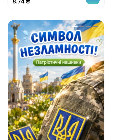
8.74 ₴
16.56 ₴