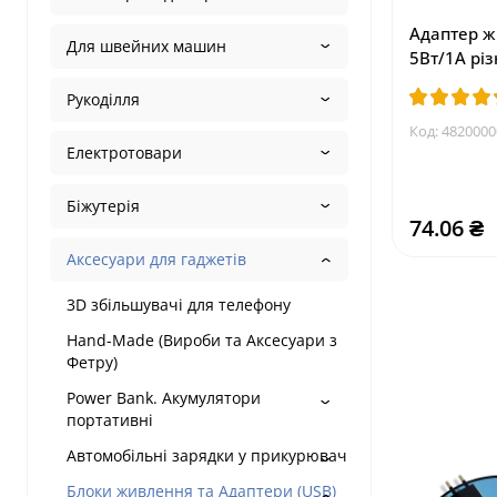
Адаптер ж
Для швейних машин
5Вт/1А різ
Рукоділля
Код:
4820000
Електротовари
Біжутерія
74.06 ₴
Аксесуари для гаджетів
3D збільшувачі для телефону
Hand-Made (Вироби та Аксесуари з
Фетру)
Power Bank. Акумулятори
портативні
Автомобільні зарядки у прикурювач
Блоки живлення та Адаптери (USB)