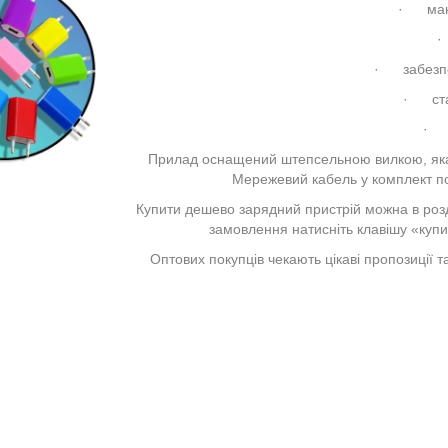
· мают
·
· забезпе
· ста
· п
Прилад оснащений штепсельною вилкою, яка 
Мережевий кабель у комплект пос
Купити дешево зарядний пристрій можна в розд
замовлення натисніть клавішу «купит
Оптових покупців чекають цікаві пропозиції 