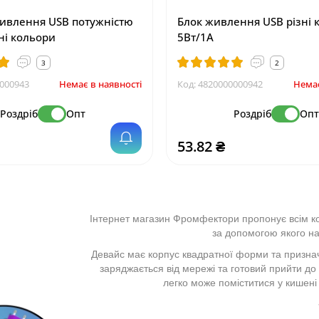
ивлення USB потужністю
Блок живлення USB різні 
ні кольори
5Вт/1А
3
2
000943
Немає в наявності
Код:
4820000000942
Немає
Роздріб
Опт
Роздріб
Оп
53.82 ₴
Інтернет магазин Фромфектори пропонує всім ко
за допомогою якого на
Девайс має корпус квадратної форми та призна
заряджається від мережі та готовий прийти до в
легко може поміститися у кишені 