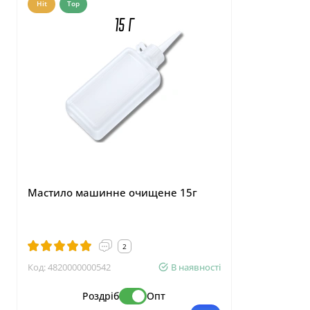
Hit
Top
Hit
Top
Мастило машинне очищене 15г
Маркер,що
тканині 1
2
Код:
4820000000542
В наявності
Код:
4820001
Роздріб
Опт