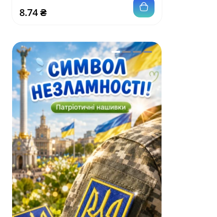
8.74 ₴
16.56 ₴