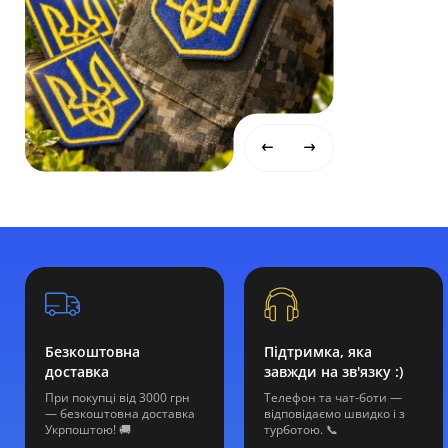
Безкоштовна
Підтримка, яка
доставка
завжди на зв'язку :)
При покупці від 3000 грн
Телефон та чат-боти —
— безкоштовна доставка
відповідаємо швидко і з
Укрпоштою! 🚚
турботою. 📞