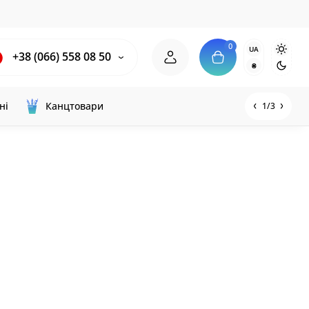
0
UA
+38 (066) 558 08 50
₴
ні
Канцтовари
1/3