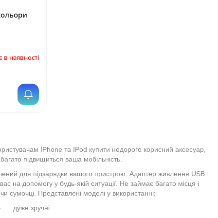
кольори
 в наявності
т
ристувачам IPhone та IPod купити недорого корисний аксесуар,
багато підвищиться ваша мобільність.
чений для підзарядки вашого пристрою. Адаптер живлення USB
ас на допомогу у будь-якій ситуації. Не займає багато місця і
чи сумочці. Представлені моделі у використанні:
· дуже зручні