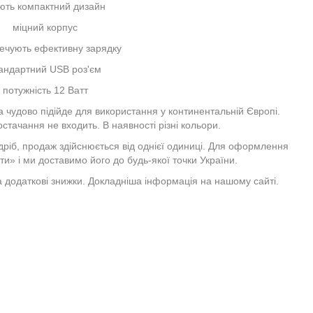
ь компактний дизайн
 міцний корпус
чують ефективну зарядку
ндартний USB роз'єм
отужність 12 Ватт
чудово підійде для використання у континентальній Європі.
тачання не входить. В наявності різні кольори.
ріб, продаж здійснюється від однієї одиниці. Для оформлення
и» і ми доставимо його до будь-якої точки України.
та додаткові знижки. Докладніша інформація на нашому сайті.