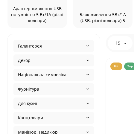
Адаптер живлення USB
потужністю 5 Вт/1А (різні
Блок живлення 5Вт/1А
кольори)
(USB, різні кольори) 5
15
Галантерея
Декор
Hit
Top
Національна символіка
Фурнітура
Для кухні
Канцтовари
Манікюр, Педикюр