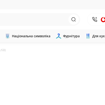
Національна символіка
Фурнітура
Для кух
USB)