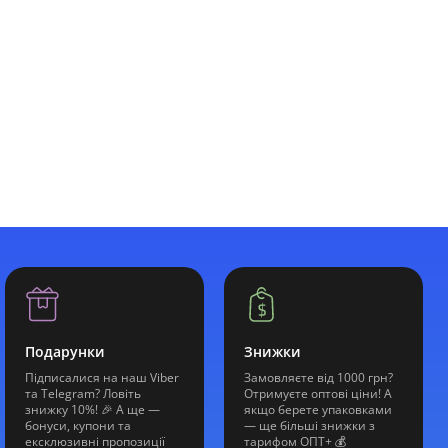
Подарунки
Знижки
Підписалися на наш Viber
Замовляєте від 1000 грн?
та Telegram? Ловіть
Отримуєте оптові ціни! А
знижку 10%! 🎉 А ще —
якщо берете упаковками
бонуси, купони та
— ще більші знижки з
ексклюзивні пропозиції
тарифом ОПТ+ 💰