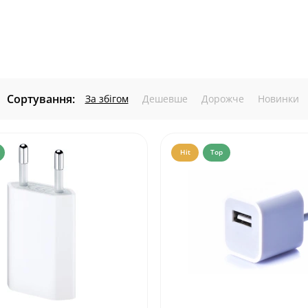
Сортування:
За збігом
Дешевше
Дорожче
Новинки
Hit
Top