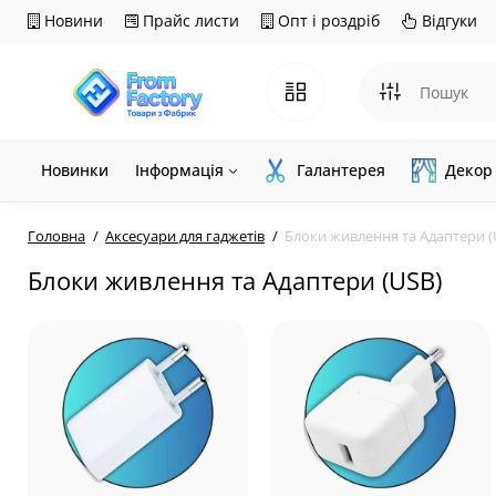
Новини
Прайс листи
Опт і роздріб
Відгуки
Новинки
Інформація
Галантерея
Декор
Головна
Аксесуари для гаджетів
Блоки живлення та Адаптери (
Блоки живлення та Адаптери (USB)