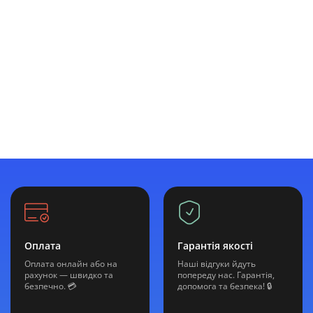
Оплата
Гарантія якості
Оплата онлайн або на
Наші відгуки йдуть
рахунок — швидко та
попереду нас. Гарантія,
безпечно. 💳
допомога та безпека! 🔒