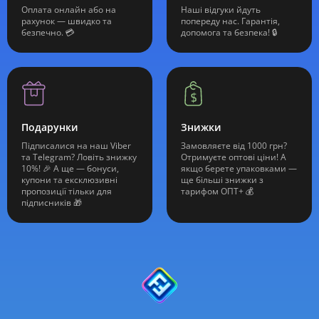
Оплата онлайн або на
Наші відгуки йдуть
рахунок — швидко та
попереду нас. Гарантія,
безпечно. 💳
допомога та безпека! 🔒
Подарунки
Знижки
Підписалися на наш Viber
Замовляєте від 1000 грн?
та Telegram? Ловіть знижку
Отримуєте оптові ціни! А
10%! 🎉 А ще — бонуси,
якщо берете упаковками —
купони та ексклюзивні
ще більші знижки з
пропозиції тільки для
тарифом ОПТ+ 💰
підписників 🎁