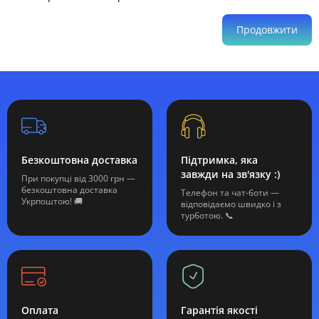
Продовжити
Безкоштовна доставка
Підтримка, яка
завжди на зв'язку :)
При покупці від 3000 грн —
безкоштовна доставка
Телефон та чат-боти —
Укрпоштою! 🚚
відповідаємо швидко і з
турботою. 📞
Оплата
Гарантія якості