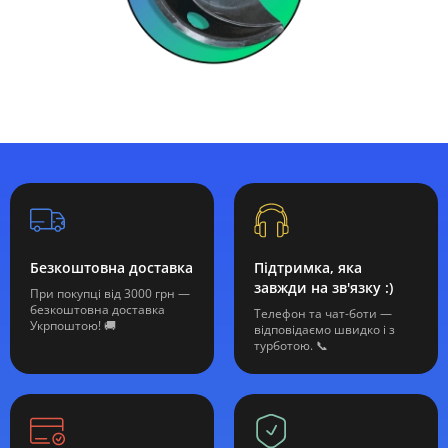
Безкоштовна доставка
Підтримка, яка
завжди на зв'язку :)
При покупці від 3000 грн —
безкоштовна доставка
Телефон та чат-боти —
Укрпоштою! 🚚
відповідаємо швидко і з
турботою. 📞