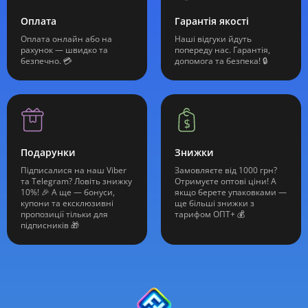
Оплата
Гарантія якості
Оплата онлайн або на
Наші відгуки йдуть
рахунок — швидко та
попереду нас. Гарантія,
безпечно. 💳
допомога та безпека! 🔒
Подарунки
Знижки
Підписалися на наш Viber
Замовляєте від 1000 грн?
та Telegram? Ловіть знижку
Отримуєте оптові ціни! А
10%! 🎉 А ще — бонуси,
якщо берете упаковками —
купони та ексклюзивні
ще більші знижки з
пропозиції тільки для
тарифом ОПТ+ 💰
підписників 🎁