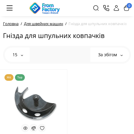
0
Головна
Для швейних машин
Гнізда для шпульних ковпачків
Гнізда для шпульних ковпачків
15
За збігом
Hit
Top