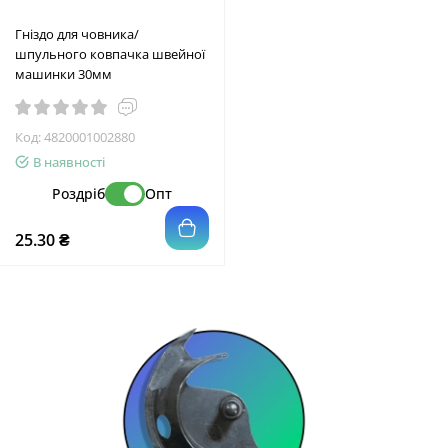
Гніздо для човника/
шпульного ковпачка швейної
машинки 30мм
Код:
4820001002880
В наявності
Роздріб
Опт
25.30 ₴