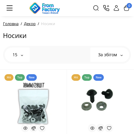
0
Головна
Декор
Носики
Носики
15
За збігом
Hit
Top
New
Hit
Top
New