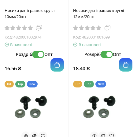
Носики для іграшок круглі
Носики для іграшок круглі
10мм/20шт
12мм/20шт
Код:
4820001002974
Код:
4820001001699
В наявності
В наявності
Роздріб
Опт
Роздріб
Опт
16.56 ₴
18.40 ₴
Hit
Top
New
Hit
Top
New