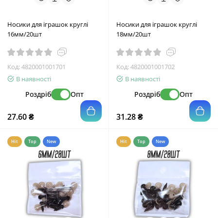
Носики для іграшок круглі
Носики для іграшок круглі
16мм/20шт
18мм/20шт
Код:
4820001001701
Код:
4820001001702
В наявності
В наявності
Роздріб
Опт
Роздріб
Опт
27.60 ₴
31.28 ₴
Hit
Top
New
Hit
Top
New