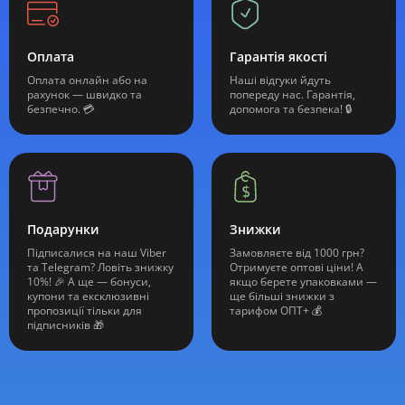
Оплата
Гарантія якості
Оплата онлайн або на
Наші відгуки йдуть
рахунок — швидко та
попереду нас. Гарантія,
безпечно. 💳
допомога та безпека! 🔒
Подарунки
Знижки
Підписалися на наш Viber
Замовляєте від 1000 грн?
та Telegram? Ловіть знижку
Отримуєте оптові ціни! А
10%! 🎉 А ще — бонуси,
якщо берете упаковками —
купони та ексклюзивні
ще більші знижки з
пропозиції тільки для
тарифом ОПТ+ 💰
підписників 🎁