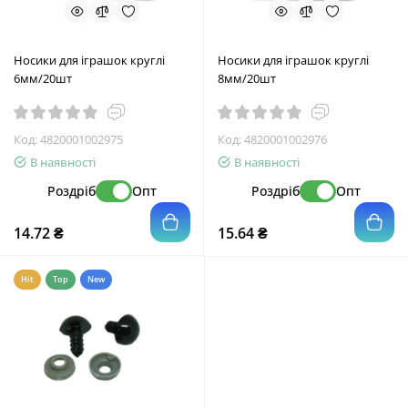
Носики для іграшок круглі
Носики для іграшок круглі
6мм/20шт
8мм/20шт
Код:
4820001002975
Код:
4820001002976
В наявності
В наявності
Роздріб
Опт
Роздріб
Опт
14.72 ₴
15.64 ₴
Hit
Top
New