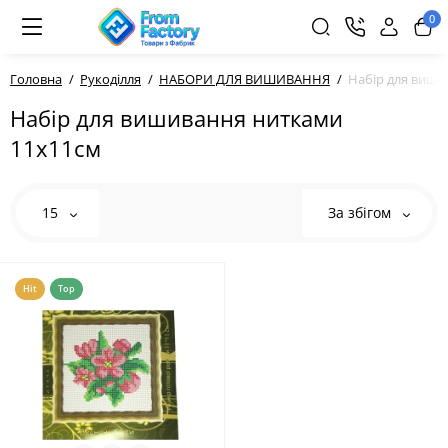
0
Головна
Рукоділля
НАБОРИ ДЛЯ ВИШИВАННЯ
Набір для виши
Набір для вишивання нитками
11х11см
15
За збігом
Hit
Top