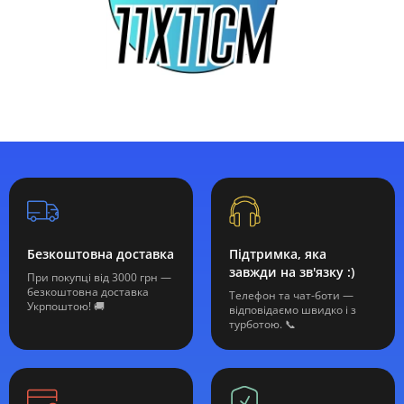
Безкоштовна доставка
Підтримка, яка
завжди на зв'язку :)
При покупці від 3000 грн —
безкоштовна доставка
Телефон та чат-боти —
Укрпоштою! 🚚
відповідаємо швидко і з
турботою. 📞