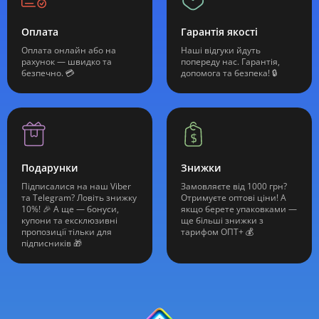
Оплата
Гарантія якості
Оплата онлайн або на
Наші відгуки йдуть
рахунок — швидко та
попереду нас. Гарантія,
безпечно. 💳
допомога та безпека! 🔒
Подарунки
Знижки
Підписалися на наш Viber
Замовляєте від 1000 грн?
та Telegram? Ловіть знижку
Отримуєте оптові ціни! А
10%! 🎉 А ще — бонуси,
якщо берете упаковками —
купони та ексклюзивні
ще більші знижки з
пропозиції тільки для
тарифом ОПТ+ 💰
підписників 🎁