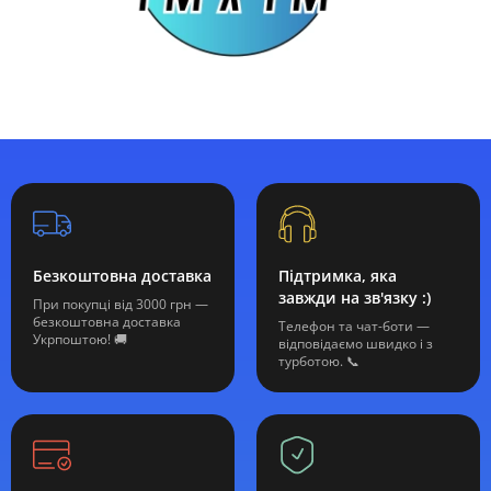
Безкоштовна доставка
Підтримка, яка
завжди на зв'язку :)
При покупці від 3000 грн —
безкоштовна доставка
Телефон та чат-боти —
Укрпоштою! 🚚
відповідаємо швидко і з
турботою. 📞