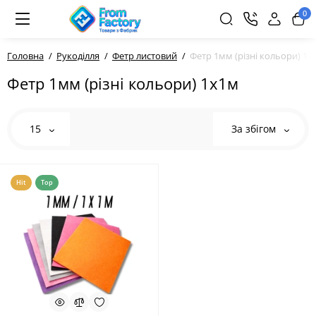
0
Головна
Рукоділля
Фетр листовий
Фетр 1мм (різні кольори) 1х
Фетр 1мм (різні кольори) 1х1м
15
За збігом
Hit
Top