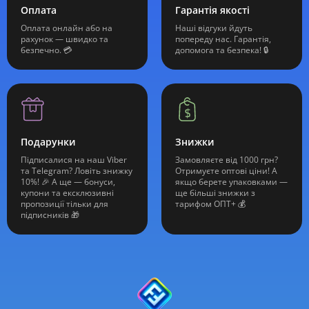
Оплата
Гарантія якості
Оплата онлайн або на
Наші відгуки йдуть
рахунок — швидко та
попереду нас. Гарантія,
безпечно. 💳
допомога та безпека! 🔒
Подарунки
Знижки
Підписалися на наш Viber
Замовляєте від 1000 грн?
та Telegram? Ловіть знижку
Отримуєте оптові ціни! А
10%! 🎉 А ще — бонуси,
якщо берете упаковками —
купони та ексклюзивні
ще більші знижки з
пропозиції тільки для
тарифом ОПТ+ 💰
підписників 🎁