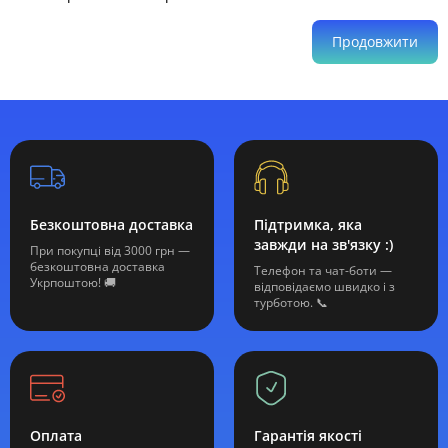
Продовжити
Безкоштовна доставка
Підтримка, яка
завжди на зв'язку :)
При покупці від 3000 грн —
безкоштовна доставка
Телефон та чат-боти —
Укрпоштою! 🚚
відповідаємо швидко і з
турботою. 📞
Оплата
Гарантія якості