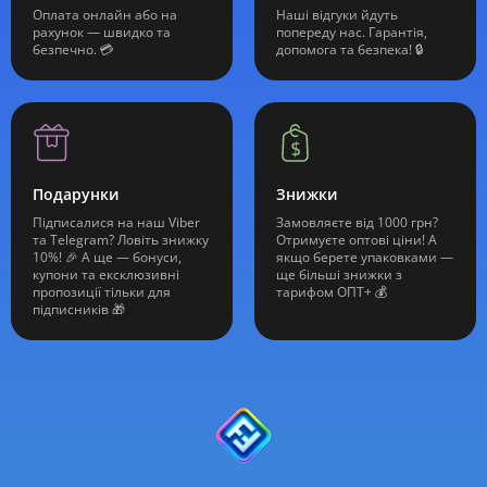
Оплата онлайн або на
Наші відгуки йдуть
рахунок — швидко та
попереду нас. Гарантія,
безпечно. 💳
допомога та безпека! 🔒
Подарунки
Знижки
Підписалися на наш Viber
Замовляєте від 1000 грн?
та Telegram? Ловіть знижку
Отримуєте оптові ціни! А
10%! 🎉 А ще — бонуси,
якщо берете упаковками —
купони та ексклюзивні
ще більші знижки з
пропозиції тільки для
тарифом ОПТ+ 💰
підписників 🎁