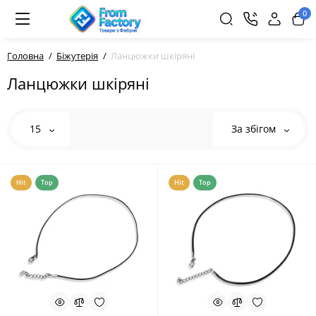
0
Головна
Біжутерія
Ланцюжки шкіряні
Ланцюжки шкіряні
15
За збігом
Hit
Top
Hit
Top