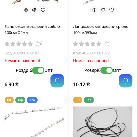
Ланцюжок металевий срібло
Ланцюжок металевий срібло
100см/Ø2мм
100см/Ø3мм
Код:
4820001001873
Код:
4820001001872
Немає в наявності
Немає в наявності
Роздріб
Опт
Роздріб
Опт
6.90 ₴
10.12 ₴
Hit
Top
New
Hit
Top