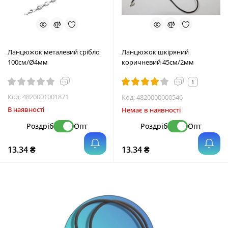
Ланцюжок металевий срібло
Ланцюжок шкіряний
100см/Ø4мм
коричневий 45см/2мм
1
Код:
4820001001871
Код:
4820000000546
В наявності
Немає в наявності
Роздріб
Опт
Роздріб
Опт
13.34 ₴
13.34 ₴