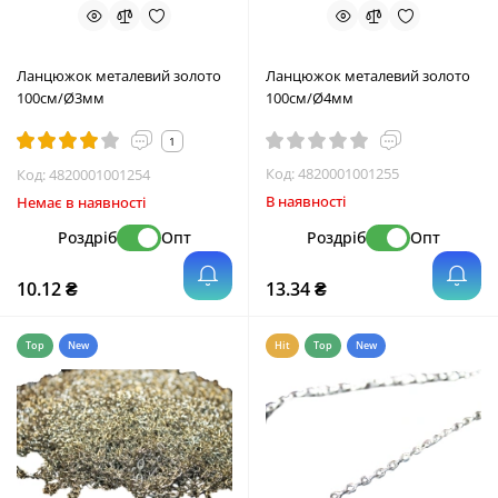
Ланцюжок металевий золото
Ланцюжок металевий золото
100см/Ø3мм
100см/Ø4мм
1
Код:
4820001001255
Код:
4820001001254
В наявності
Немає в наявності
Роздріб
Опт
Роздріб
Опт
10.12 ₴
13.34 ₴
Top
New
Hit
Top
New