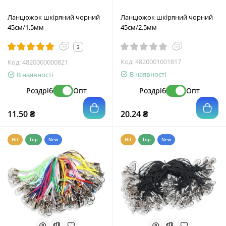
Ланцюжок шкіряний чорний
Ланцюжок шкіряний чорний
45см/1.5мм
45см/2.5мм
3
Код:
4820001001817
Код:
4820000000821
В наявності
В наявності
Роздріб
Опт
Роздріб
Опт
11.50 ₴
20.24 ₴
Hit
Top
New
Hit
Top
New