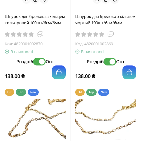
Шнурок для брелока з кільцем
Шнурок для брелока з кільцем
кольоровий 100шт/6см/6мм
чорний 100шт/6см/6мм
Код:
4820001002870
Код:
4820001002869
В наявності
В наявності
Роздріб
Опт
Роздріб
Опт
138.00 ₴
138.00 ₴
Hit
Top
New
Hit
Top
New