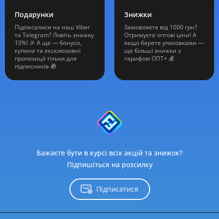
Подарунки
Знижки
Підписалися на наш Viber
Замовляєте від 1000 грн?
та Telegram? Ловіть знижку
Отримуєте оптові ціни! А
10%! 🎉 А ще — бонуси,
якщо берете упаковками —
купони та ексклюзивні
ще більші знижки з
пропозиції тільки для
тарифом ОПТ+ 💰
підписників 🎁
Бажаєте бути в курсі всіх акцій та знижок?
Підпишіться на розсилку
Підписатися