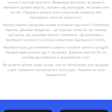
носять у вигляді браслета. Виявивши фантазію, ви можете
змінювати дизайн виробу, залежно від аксесуарів, які розмістите
на них. Прикраси можуть мати класичний характер або
відповідати запитам сучасності.
Купити шкіряні ланцюжки можна в інтернет-магазині Fromfactory
Україна. Дешева продукція – це означає неякісна, це означає
доступна, яка враховує запити споживача. Це можливість
виглядати сучасно та стильно незалежно від вашого статусу.
Фромфектори дає можливість шкіряні ланцюги купити в роздріб.
Продаж здійснюється від 1 ланцюжка. Довжина виробу 45 см,
застібка виготовлена ​​із нержавіючої сталі.
Ви можете купити товар оптом, але не обов'язково для продажу,
а для створення неповторного аксесуара. Чекаємо на ваші
замовлення!