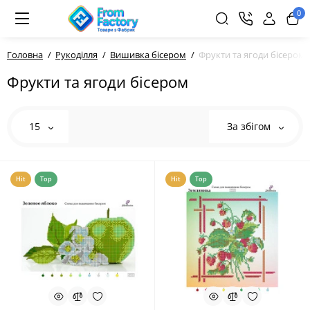
0
Головна
Рукоділля
Вишивка бісером
Фрукти та ягоди бісером
Фрукти та ягоди бісером
15
За збігом
Hit
Top
Hit
Top