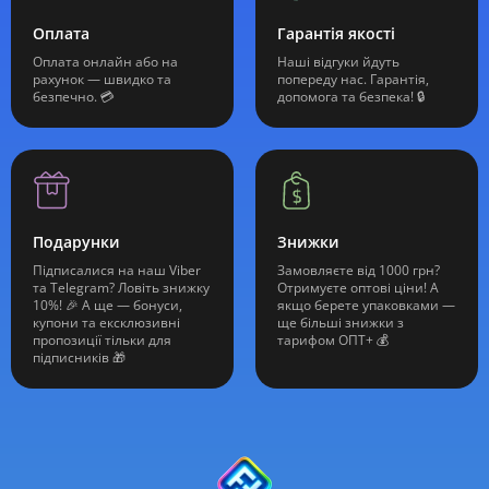
Оплата
Гарантія якості
Оплата онлайн або на
Наші відгуки йдуть
рахунок — швидко та
попереду нас. Гарантія,
безпечно. 💳
допомога та безпека! 🔒
Подарунки
Знижки
Підписалися на наш Viber
Замовляєте від 1000 грн?
та Telegram? Ловіть знижку
Отримуєте оптові ціни! А
10%! 🎉 А ще — бонуси,
якщо берете упаковками —
купони та ексклюзивні
ще більші знижки з
пропозиції тільки для
тарифом ОПТ+ 💰
підписників 🎁