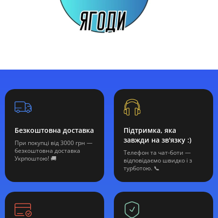
Безкоштовна доставка
Підтримка, яка
завжди на зв'язку :)
При покупці від 3000 грн —
безкоштовна доставка
Телефон та чат-боти —
Укрпоштою! 🚚
відповідаємо швидко і з
турботою. 📞