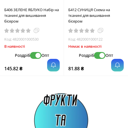
Б406 ЗЕЛЕНЕ ЯБЛУКО Набір на
Б412 СУНИЦЯ Схема на
тканині для вишивання
тканині для вишивання
бісером
бісером
Код:
4820001000530
Код:
4820001000122
В наявності
Немає в наявності
Роздріб
Опт
Роздріб
Опт
145.82 ₴
81.88 ₴