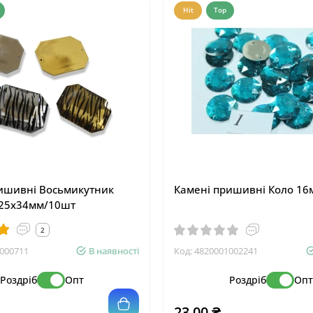
Hit
Top
ишивні Восьмикутник
Камені пришивні Коло 1
 25х34мм/10шт
2
000711
В наявності
Код:
4820001002241
Роздріб
Опт
Роздріб
Оп
23.00 ₴