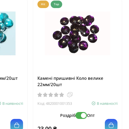
Hit
Top
6мм/20шт
Камені пришивні Коло велике
22мм/20шт
В наявності
Код:
4820001001353
В наявності
т
Роздріб
Опт
23.00 ₴