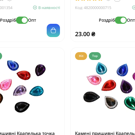
001354
В наявності
Код:
4820000000715
Роздріб
Опт
Роздріб
Оп
23.00 ₴
Hit
Top
 зникає від повітря по
Органайзер для таблеток 
5см
Дні тижня кольоровий 7
відділень/15 см
8
001094
В наявності
Код:
4820001001678
Роздріб
Опт
Роздріб
Оп
18.40 ₴
ишивні Крапелька точка
Камені пришивні Крапель