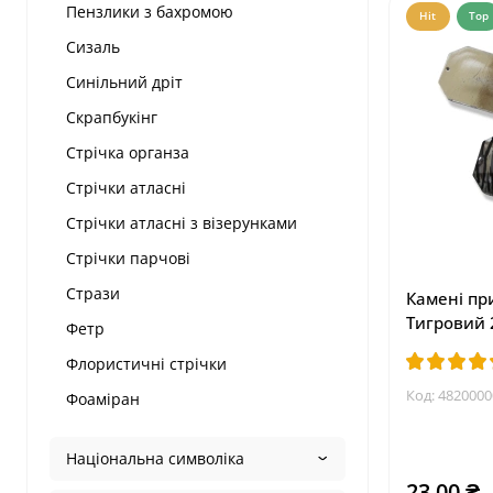
Пензлики з бахромою
Hit
Top
Сизаль
Синільний дріт
Скрапбукінг
Стрічка органза
Стрічки атласні
Стрічки атласні з візерунками
Стрічки парчові
Стрази
Камені пр
Тигровий
Фетр
Флористичні стрічки
Код:
4820000
Фоаміран
Національна символіка
23.00 ₴