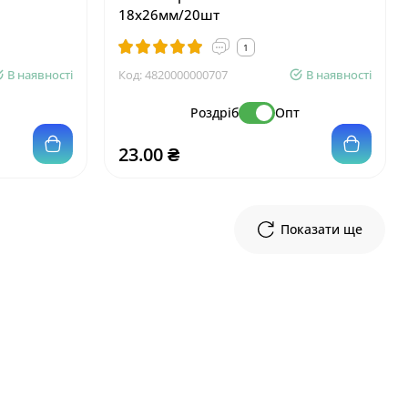
18х26мм/20шт
1
В наявності
Код:
4820000000707
В наявності
т
Роздріб
Опт
23.00 ₴
Показати ще