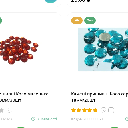
Hit
Top
ишивні Коло маленьке
Камені пришивні Коло се
10мм/30шт
18мм/20шт
1
002023
В наявності
Код:
4820000000713