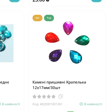
Hit
Top
реднє
Камені пришивні Крапелька
12х17мм/30шт
В наявності
Код:
4820001001361
В наявності