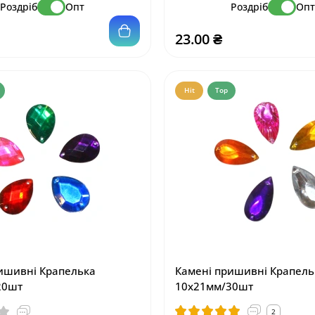
Роздріб
Опт
Роздріб
Оп
23.00 ₴
Hit
Top
Hit
Top
ишивні Крапелька
Камені пришивні Крапель
20шт
10х21мм/30шт
2