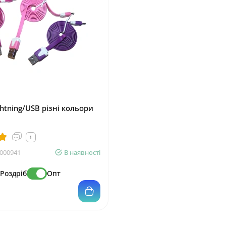
htning/USB різні кольори
1
000941
В наявності
Роздріб
Опт