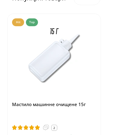
Hit
Top
Hit
Top
Мастило машинне очищене 15г
Маркер,що
тканині 1
2