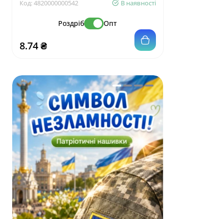
Код:
4820000000542
В наявності
Код:
4820001
Роздріб
Опт
8.74 ₴
16.56 ₴