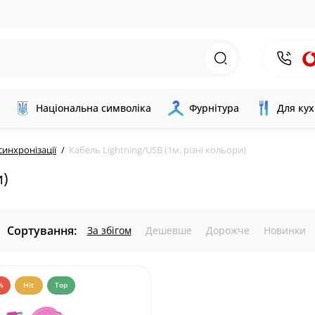
Національна символіка
Фурнітура
Для кух
синхронізації
Кабель Lightning/USB (1м, різні кольори)
и)
Сортування:
За збігом
Дешевше
Дорожче
Новинки
%
Hit
Top