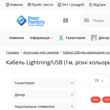
Новини
Прайс листи
Опт і роздріб
Відгуки
Новинки
Інформація
Галантерея
Декор
Головна
Аксесуари для гаджетів
Кабелі USB для заряджання та 
Кабель Lightning/USB (1м, різні кольор
15
Галантерея
Декор
Sale
-50 
Національна символіка