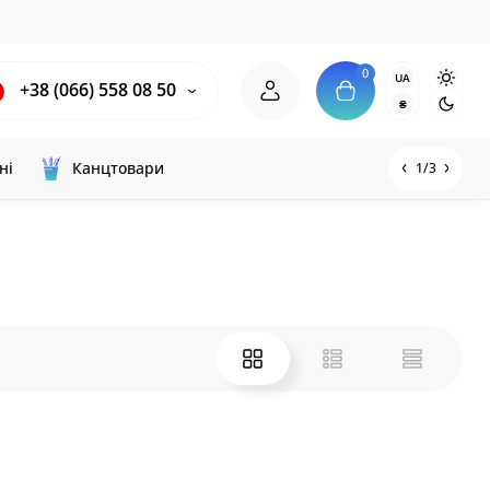
0
UA
+38 (066) 558 08 50
₴
ні
Канцтовари
1/3