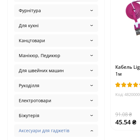
Фурнітура
Для кухні
Канцтовари
Манікюр, Педикюр
Кабель Lig
Для швейних машин
1м
Рукоділля
Код:
4820000
Електротовари
91.08 ₴
Біжутерія
45.54 ₴
Аксесуари для гаджетів