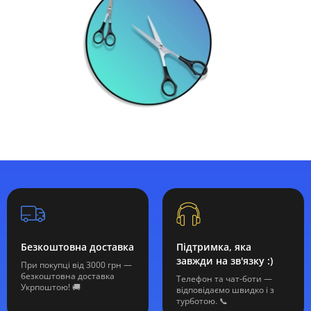
Безкоштовна доставка
Підтримка, яка
завжди на зв'язку :)
При покупці від 3000 грн —
безкоштовна доставка
Телефон та чат-боти —
Укрпоштою! 🚚
відповідаємо швидко і з
турботою. 📞