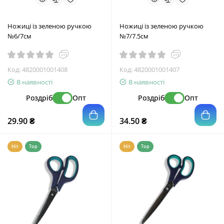
Ножиці із зеленою ручкою
Ножиці із зеленою ручкою
№6/7см
№7/7.5см
Код:
4820001001408
Код:
4820001001407
В наявності
В наявності
Роздріб
Опт
Роздріб
Опт
29.90 ₴
34.50 ₴
Hit
Top
Hit
Top