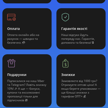
Оплата
Гарантія якості
Оплата онлайн або на
Наші відгуки йдуть
рахунок — швидко та
попереду нас. Гарантія,
безпечно. 💳
допомога та безпека! 🔒
Подарунки
Знижки
Підписалися на наш Viber
Замовляєте від 1000 грн?
та Telegram? Ловіть знижку
Отримуєте оптові ціни! А
10%! 🎉 А ще — бонуси,
якщо берете упаковками —
купони та ексклюзивні
ще більші знижки з
пропозиції тільки для
тарифом ОПТ+ 💰
підписників 🎁