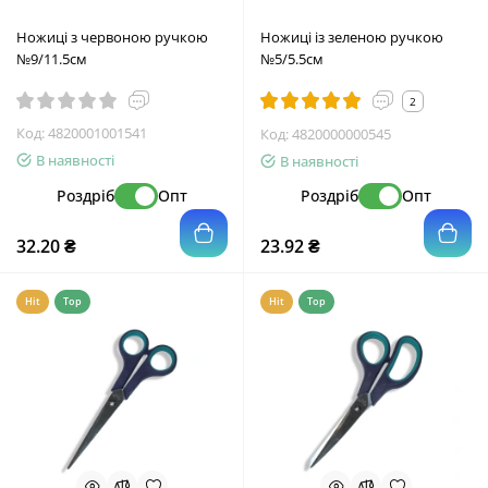
Ножиці з червоною ручкою
Ножиці із зеленою ручкою
№9/11.5см
№5/5.5см
2
Код:
4820001001541
Код:
4820000000545
В наявності
В наявності
Роздріб
Опт
Роздріб
Опт
32.20 ₴
23.92 ₴
Hit
Top
Hit
Top