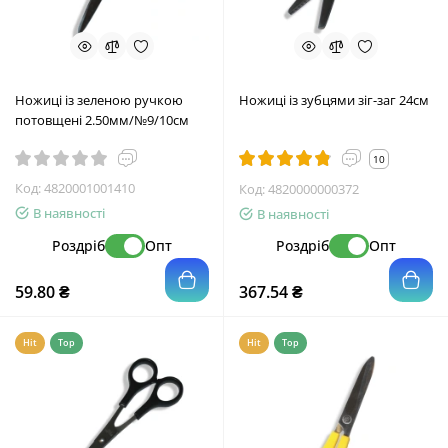
Ножиці із зеленою ручкою
Ножиці із зубцями зіг-заг 24см
потовщені 2.50мм/№9/10см
10
Код:
4820001001410
Код:
4820000000372
В наявності
В наявності
Роздріб
Опт
Роздріб
Опт
59.80 ₴
367.54 ₴
Hit
Top
Hit
Top