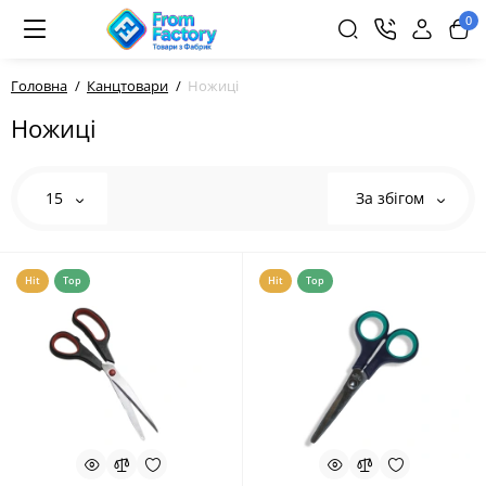
0
Головна
Канцтовари
Ножиці
Ножиці
15
За збігом
Hit
Top
Hit
Top