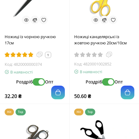
Ножиці із чорною ручкою
Ножиці канцелярські із
17см
жовтою ручкою 20см/10см
1
Код:
4820001002852
Код:
4820000000374
В наявності
В наявності
Роздріб
Опт
Роздріб
Опт
32.20 ₴
50.60 ₴
Hit
Top
Hit
Top