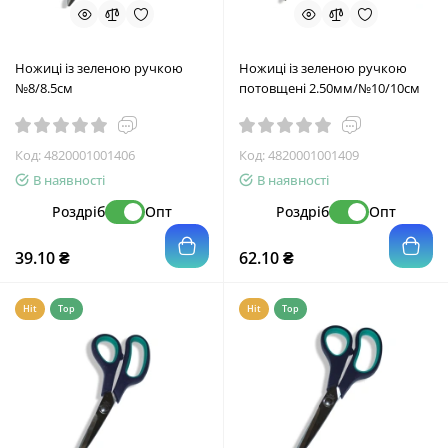
Ножиці із зеленою ручкою
Ножиці із зеленою ручкою
№8/8.5см
потовщені 2.50мм/№10/10см
Код:
4820001001406
Код:
4820001001409
В наявності
В наявності
Роздріб
Опт
Роздріб
Опт
39.10 ₴
62.10 ₴
Hit
Top
Hit
Top