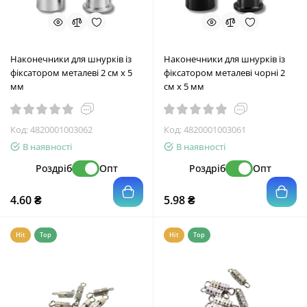
Наконечники для шнурків із
Наконечники для шнурків із
фіксатором металеві 2 см х 5
фіксатором металеві чорні 2
мм
см х 5 мм
Код:
4820001003062
Код:
4820001003061
В наявності
В наявності
Роздріб
Опт
Роздріб
Опт
4.60 ₴
5.98 ₴
Hit
Top
Hit
Top