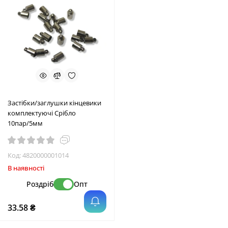
Застібки/заглушки кінцевики
комплектуючі Срібло
10пар/5мм
Код:
4820000001014
В наявності
Роздріб
Опт
33.58 ₴