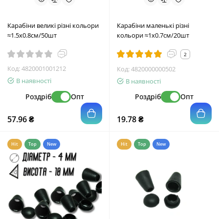
Карабіни великі різні кольори
Карабіни маленькі різні
≈1.5х0.8см/50шт
кольори ≈1х0.7см/20шт
2
Код:
4820001001212
Код:
4820000000502
В наявності
В наявності
Роздріб
Опт
Роздріб
Опт
57.96 ₴
19.78 ₴
Hit
Top
New
Hit
Top
New