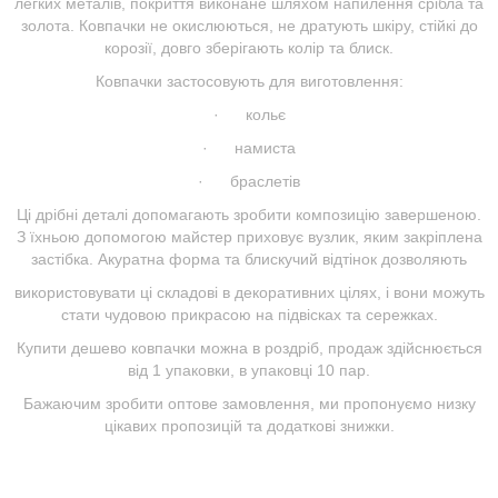
легких металів, покриття виконане шляхом напилення срібла та
золота. Ковпачки не окислюються, не дратують шкіру, стійкі до
корозії, довго зберігають колір та блиск.
Ковпачки застосовують для виготовлення:
· кольє
· намиста
· браслетів
Ці дрібні деталі допомагають зробити композицію завершеною.
З їхньою допомогою майстер приховує вузлик, яким закріплена
застібка. Акуратна форма та блискучий відтінок дозволяють
використовувати ці складові в декоративних цілях, і вони можуть
стати чудовою прикрасою на підвісках та сережках.
Купити дешево ковпачки можна в роздріб, продаж здійснюється
від 1 упаковки, в упаковці 10 пар.
Бажаючим зробити оптове замовлення, ми пропонуємо низку
цікавих пропозицій та додаткові знижки.