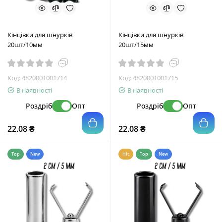
Кінцівки для шнурків
Кінцівки для шнурків
20шт/10мм
20шт/15мм
Код:
4820001001714
Код:
4820001001715
В наявності
В наявності
Роздріб
Опт
Роздріб
Опт
22.08 ₴
22.08 ₴
Top
New
Hit
Top
New