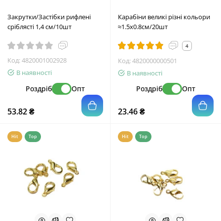
Закрутки/Застібки рифлені
Карабіни великі різні кольори
сріблясті 1,4 см/10шт
≈1.5х0.8см/20шт
4
Код:
4820001002928
Код:
4820000000501
В наявності
В наявності
Роздріб
Опт
Роздріб
Опт
53.82 ₴
23.46 ₴
Hit
Top
Hit
Top