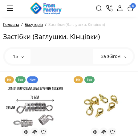
0
Головна
Біжутерія
Застібки (Заглушки. Кінцівки)
Застібки (Заглушки. Кінцівки)
15
За збігом
Hit
Top
New
Hit
Top