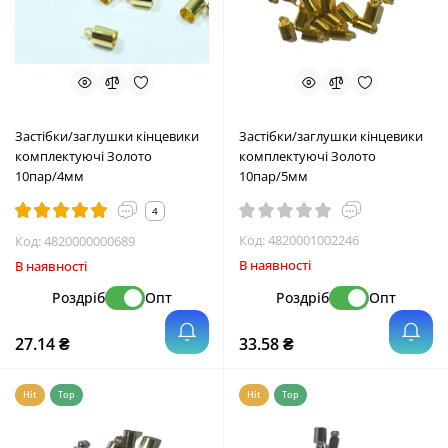
Застібки/заглушки кінцевики
Застібки/заглушки кінцевики
комплектуючі Золото
комплектуючі Золото
10пар/4мм
10пар/5мм
4
Код:
4820001002246
Код:
4820000000689
В наявності
В наявності
Роздріб
Опт
Роздріб
Опт
27.14 ₴
33.58 ₴
Hit
Top
Hit
Top