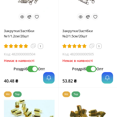
Закрутки/Застібки
Закрутки/Застібки
№1/1.2см/20шт
№2/1.5см/20шт
1
1
Код:
4820000000504
Код:
4820000000505
Немає в наявності
Немає в наявності
Роздріб
Опт
Роздріб
Опт
40.48 ₴
53.82 ₴
Hit
Top
Hit
Top