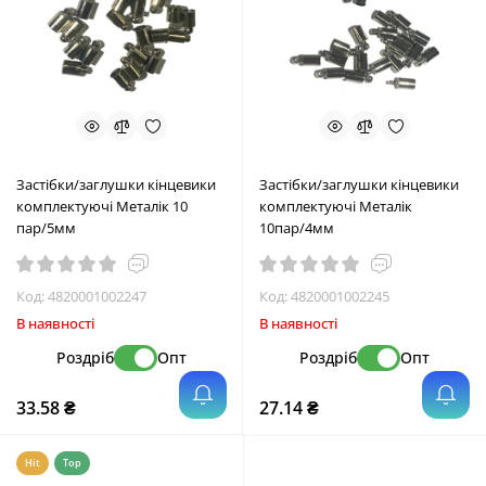
Застібки/заглушки кінцевики
Застібки/заглушки кінцевики
комплектуючі Металік 10
комплектуючі Металік
пар/5мм
10пар/4мм
Код:
4820001002247
Код:
4820001002245
В наявності
В наявності
Роздріб
Опт
Роздріб
Опт
33.58 ₴
27.14 ₴
Hit
Top