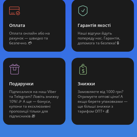
Оплата
Гарантія якості
Оплата онлайн або на
Наші відгуки йдуть
рахунок — швидко та
попереду нас. Гарантія,
безпечно. 💳
допомога та безпека! 🔒
Подарунки
Знижки
Підписалися на наш Viber
Замовляєте від 1000 грн?
та Telegram? Ловіть знижку
Отримуєте оптові ціни! А
10%! 🎉 А ще — бонуси,
якщо берете упаковками —
купони та ексклюзивні
ще більші знижки з
пропозиції тільки для
тарифом ОПТ+ 💰
підписників 🎁