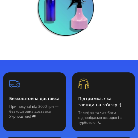
Безкоштовна доставка
Підтримка, яка
завжди на зв'язку :)
При покупці від 3000 грн —
безкоштовна доставка
Телефон та чат-боти —
Укрпоштою! 🚚
відповідаємо швидко і з
турботою. 📞