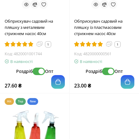
Обприскувач садовий на
Обприскувач садовий на
пляшку з металевим
пляшку із пластмасовим
стрижнем насос 40см
стрижнем насос 40см
1
1
Код:
4820001001744
Код:
4820000000561
В наявності
В наявності
Роздріб
Опт
Роздріб
Опт
27.60 ₴
23.00 ₴
Hit
Top
New