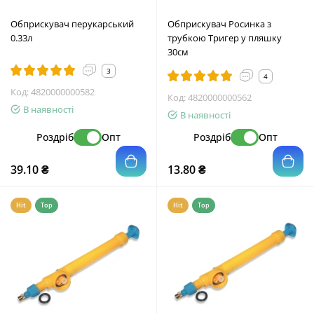
Обприскувач перукарський
Обприскувач Росинка з
0.33л
трубкою Тригер у пляшку
30см
3
4
Код:
4820000000582
Код:
4820000000562
В наявності
В наявності
Роздріб
Опт
Роздріб
Опт
39.10 ₴
13.80 ₴
Hit
Top
Hit
Top