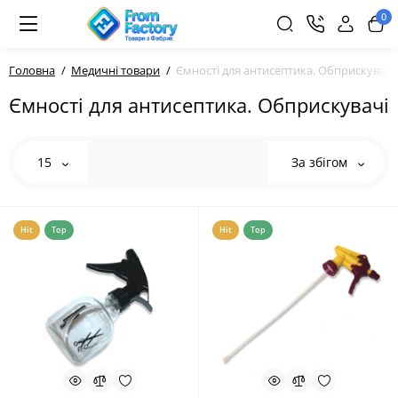
0
Головна
Медичні товари
Ємності для антисептика. Обприскувачі
Ємності для антисептика. Обприскувачі
15
За збігом
Hit
Top
Hit
Top