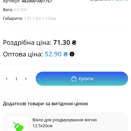
Артикул:
4820001001757
Вага:
67.00г
Габарити:
125 × 60 × 15мм
Роздрібна ціна:
71.30 ₴
Оптова ціна:
52.90 ₴
Купити
Додаткові товари за вигідною ціною
Віяло для роздмухування вогню
12.5х20см