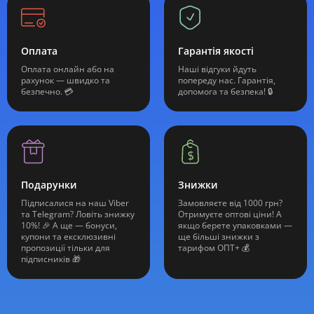
Оплата
Гарантія якості
Оплата онлайн або на
Наші відгуки йдуть
рахунок — швидко та
попереду нас. Гарантія,
безпечно. 💳
допомога та безпека! 🔒
Подарунки
Знижки
Підписалися на наш Viber
Замовляєте від 1000 грн?
та Telegram? Ловіть знижку
Отримуєте оптові ціни! А
10%! 🎉 А ще — бонуси,
якщо берете упаковками —
купони та ексклюзивні
ще більші знижки з
пропозиції тільки для
тарифом ОПТ+ 💰
підписників 🎁