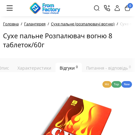
0
Головна
Галантерея
Сухе пальне (розпалювачі вогню)
Сухе па
Сухе пальне Розпалювач вогню 8
таблеток/60г
0
0
Опис
Характеристики
Відгуки
Питання - відповідь
Hit
Top
New