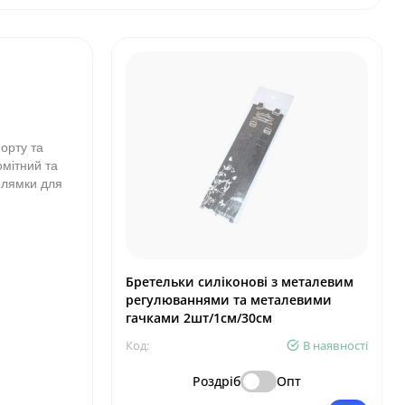
орту та
омітний та
 лямки для
Бретельки силіконові з металевим
регулюваннями та металевими
гачками 2шт/1см/30см
Код:
В наявності
Роздріб
Опт