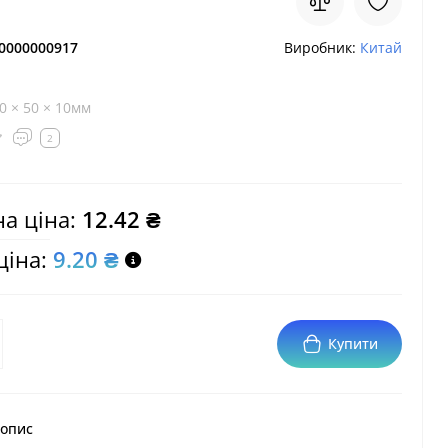
0000000917
Виробник:
Китай
0 × 50 × 10мм
2
а ціна:
12.42 ₴
ціна:
9.20 ₴
Купити
 опис