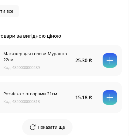
ти все
товари за вигідною ціною
Масажер для голови Мурашка
22см
25.30 ₴
Код:
4820000000289
Розчіска з отворами 21см
15.18 ₴
Код:
4820000000313
Показати ще