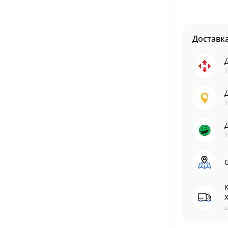
Доставк
1
1
1
С
з