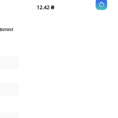
12.42 ₴
евими