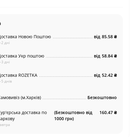
а
Доставка Новою Поштою
від
85.58 ₴
-2 дні
Доставка Укр поштою
від
58.84 ₴
-3 дні
Доставка ROZETKA
від
52.42 ₴
-5 днів
амовивіз (м.Харків)
Безкоштовно
Кур'єрська доставка по
(Безкоштовно від
160.47 ₴
Харкову
1000 грн)
автра