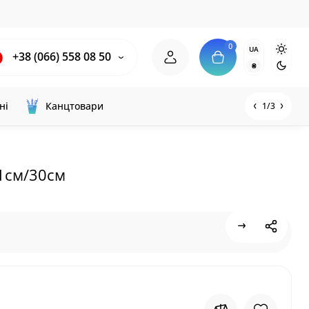
0
UA
+38 (066) 558 08 50
₴
ні
Канцтовари
1/3
1см/30см