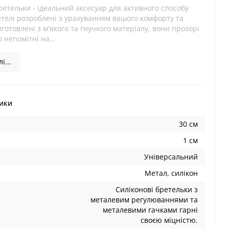
ретельки - ідеальний аксесуар для активного способу
етелі розроблені з урахуванням вашого комфорту та
иготовлені з м'якого та гнучкого матеріалу, вони прозорі
 непомітні на...
і...
ики
30 см
1 см
Універсальний
Метал, силікон
Силіконові бретельки з
металевим регулюваннями та
металевими гачками гарні
своєю міцністю.