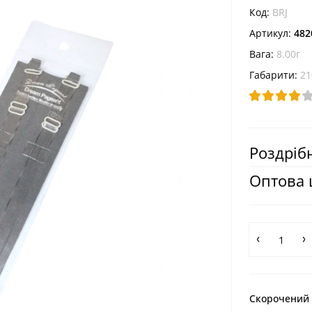
Код:
BRJ
Артикул:
482
Вага:
8.00г
Габарити:
21
Роздрібн
Оптова 
Скорочений