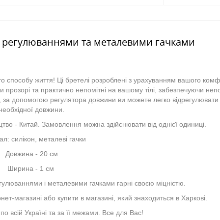
м регулюваннями та металевими гачками
го способу життя! Ці бретелі розроблені з урахуванням вашого комф
они прозорі та практично непомітні на вашому тілі, забезпечуючи неп
го, за допомогою регулятора довжини ви можете легко відрегулювати
необхідної довжини.
тво - Китай. Замовлення можна здійснювати від однієї одиниці.
ал: силікон, металеві гачки
Довжина - 20 см
Ширина - 1 см
гулюваннями і металевими гачками гарні своєю міцністю.
ет-магазині або купити в магазині, який знаходиться в Харкові.
 всій Україні та за її межами. Все для Вас!