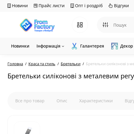
Новини
Прайс листи
Опт і роздріб
Відгуки
Новинки
Інформація
Галантерея
Декор
Головна
Краса та стиль
Бретельки
Бретельки силіконові з 
Бретельки силіконові з металевим ре
Все про товар
Опис
Характеристики
Відг