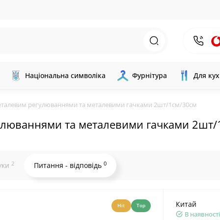
Національна символіка
Фурнітура
Для кух
металевим регулюваннями та металевими гачками 2шт/1см/30см
гулюваннями та металевими гачками 2шт/
2
0
уки
Питання - відповідь
Китай
Hit
Top
В наявності