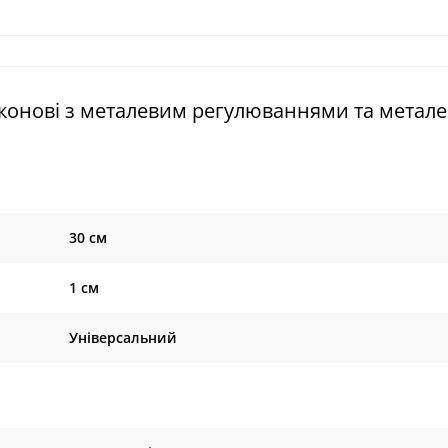
іконові з металевим регулюваннями та метал
30 см
1 см
Універсальний