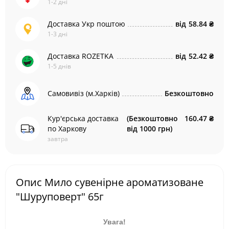
1-2 дні
Доставка Укр поштою
від
58.84 ₴
1-3 дні
Доставка ROZETKA
від
52.42 ₴
1-5 днів
Самовивіз (м.Харків)
Безкоштовно
Кур'єрська доставка
(Безкоштовно
160.47 ₴
по Харкову
від 1000 грн)
завтра
Опис Мило сувенірне ароматизоване
"Шуруповерт" 65г
Увага!