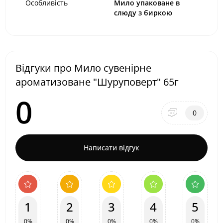
Особливість
Мило упаковане в
слюду з биркою
Відгуки про Мило сувенірне
ароматизоване "Шуруповерт" 65г
0
0
Написати відгук
1
2
3
4
5
0%
0%
0%
0%
0%