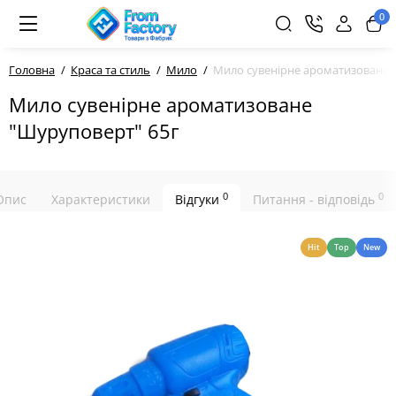
0
Головна
Краса та стиль
Мило
Мило сувенірне ароматизоване 
Мило сувенірне ароматизоване
"Шуруповерт" 65г
0
0
Опис
Характеристики
Відгуки
Питання - відповідь
Hit
Top
New