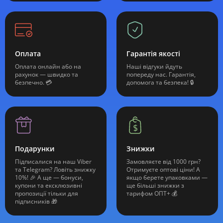
Оплата
Гарантія якості
Оплата онлайн або на
Наші відгуки йдуть
рахунок — швидко та
попереду нас. Гарантія,
безпечно. 💳
допомога та безпека! 🔒
Подарунки
Знижки
Підписалися на наш Viber
Замовляєте від 1000 грн?
та Telegram? Ловіть знижку
Отримуєте оптові ціни! А
10%! 🎉 А ще — бонуси,
якщо берете упаковками —
купони та ексклюзивні
ще більші знижки з
пропозиції тільки для
тарифом ОПТ+ 💰
підписників 🎁