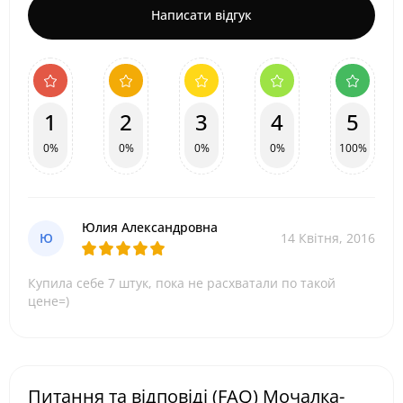
Написати відгук
1
2
3
4
5
0%
0%
0%
0%
100%
Юлия Александровна
Ю
14 Квітня, 2016
Купила себе 7 штук, пока не расхватали по такой
цене=)
Питання та відповіді (FAQ) Мочалка-