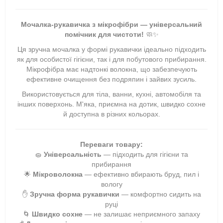
Мочалка-рукавичка з мікрофібри — універсальний
помічник для чистоти!
🧼✨
Ця зручна мочалка у формі рукавички ідеально підходить
як для особистої гігієни, так і для побутового прибирання.
Мікрофібра має надтонкі волокна, що забезпечують
ефективне очищення без подряпин і зайвих зусиль.
Використовується для тіла, ванни, кухні, автомобіля та
інших поверхонь. М'яка, приємна на дотик, швидко сохне
й доступна в різних кольорах.
Переваги товару:
🧽
Універсальність
— підходить для гігієни та
прибирання
🌟
Мікроволокна
— ефективно вбирають бруд, пил і
вологу
✋
Зручна форма рукавички
— комфортно сидить на
руці
🌀
Швидко сохне
— не залишає неприємного запаху