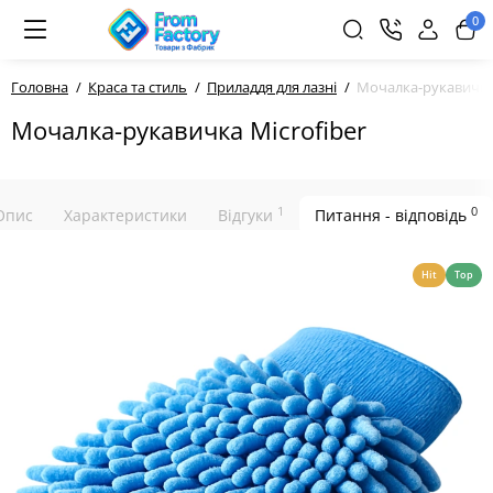
0
Головна
Краса та стиль
Приладдя для лазні
Мочалка-рукавичка 
Мочалка-рукавичка Microfiber
1
0
Опис
Характеристики
Відгуки
Питання - відповідь
Hit
Top