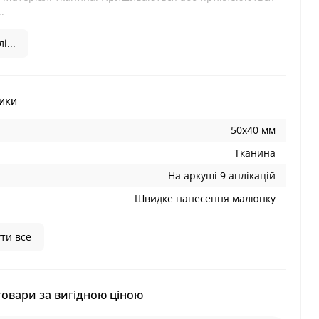
.
і...
ики
50х40 мм
Тканина
На аркуші 9 аплікацій
Швидке нанесення малюнку
ти все
товари за вигідною ціною