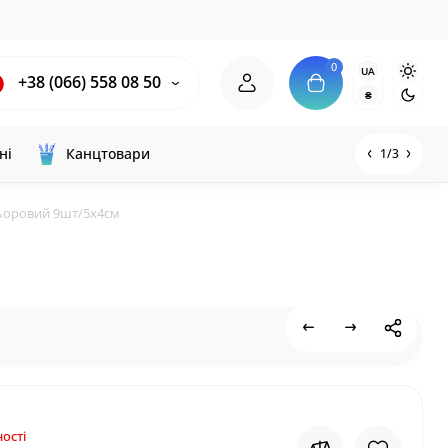
0
UA
+38 (066) 558 08 50
₴
ні
Канцтовари
1/3
льоровий 9шт/5х4см
ості