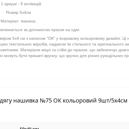
 1 аркуші - 9 аплікацій.
Розмір 5х4см
Матеріал: тканина.
клеюються за допомогою праски на одяг.
зміром 5х4 см з написом "ОК" у яскравому кольоровому дизайні. Ці
нших текстильних виробів, надаючи їм стильного та оригінального ак
ітними. Матеріали міцні та стійкі до прання, що забезпечує довгов
можуть бути пришиті вручну, що зручно для різних рукодільних про
 одягу нашивка №75 ОК кольоровий 9шт/5х4см
50х40 мм