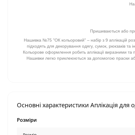
На
Пришиваються або при
Нашивка №75 "ОК кольоровий" – набір з 9 аплікацій ро
підходять для декорування одягу, сумок, рюкзаків та і
Кольорове оформлення робить аплікації виразними та пом
Нашивки легко приклеюються за допомогою праски або 
Основні характеристики Аплікація для
Розміри
Розмір