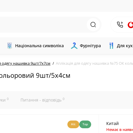
Національна символіка
Фурнітура
Для кух
ля одягу нашивка 9шт/7х7см
Аплікація для одягу нашивка №75 ОК ко
кольоровий 9шт/5х4см
0
0
уки
Питання - відповідь
Китай
Hit
Top
Немає в наявн