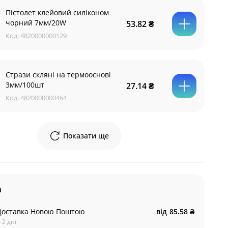
Пістолет клейовий силіконом
чорний 7мм/20W
53.82 ₴
Код:
4820000000129
Стрази скляні на термооснові
3мм/100шт
27.14 ₴
Код:
4820000000464
Показати ще
а
Доставка Новою Поштою
від
85.58 ₴
-2 дні