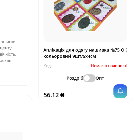
 нашивки
центу.
Аплікація для одягу нашивка №75 ОК
ічність.
кольоровий 9шт/5х4см
єктів.
Код:
Немає в наявності
Роздріб
Опт
56.12 ₴