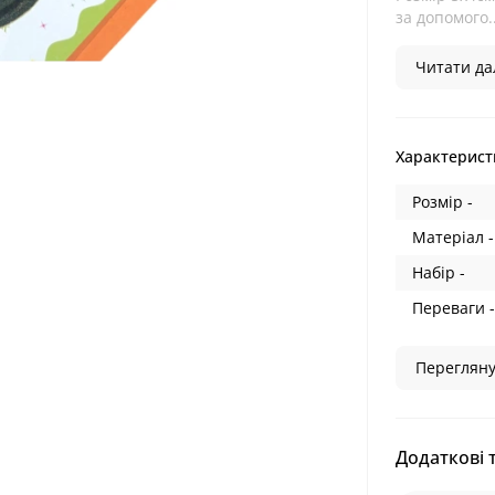
за допомого..
Читати дал
Характерист
Розмір -
Матеріал -
Набір -
Переваги -
Перегляну
Додаткові 