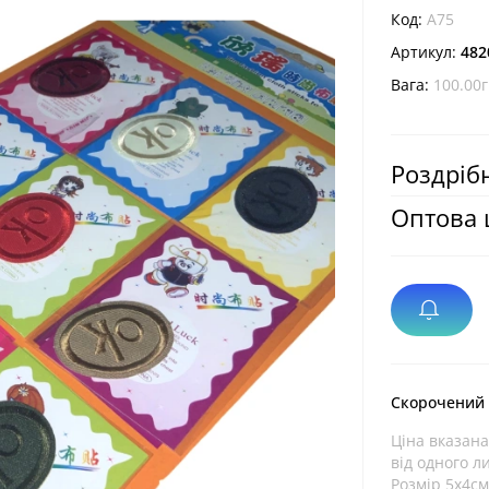
Код:
A75
Артикул:
482
Вага:
100.00г
Роздрібн
Оптова 
Скорочений
Ціна вказана
від одного л
Розмір 5х4с