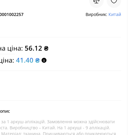
0001002257
Виробник:
Китай
а ціна:
56.12 ₴
ціна:
41.40 ₴
 опис
 за 1 аркуш аплікацій. Замовлення можна здійснювати
иста. Виробництво – Китай. На 1 аркуші - 9 аплікацій.
м Матеріал: тканина. Пришиваються або приклеюються