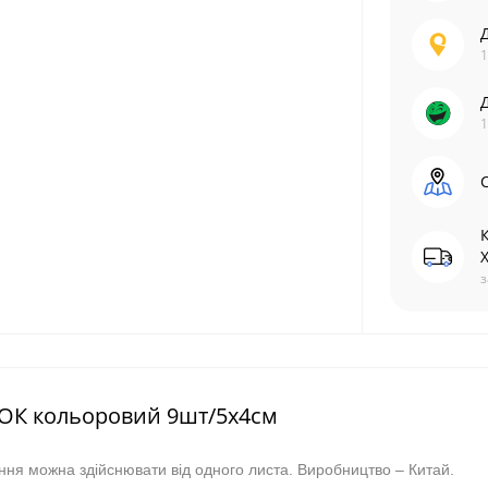
1
1
С
з
 ОК кольоровий 9шт/5х4см
ення можна здійснювати від одного листа. Виробництво – Китай.