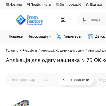
Новини
Прайс листи
Опт і роздріб
Відгуки
Новинки
Інформація
Галантерея
Декор
Головна
Рукоділля
Аплікації. Нашивки для одягу
Аплікації д
Аплікація для одягу нашивка №75 ОК 
Все про товар
Опис
Характеристики
Відг