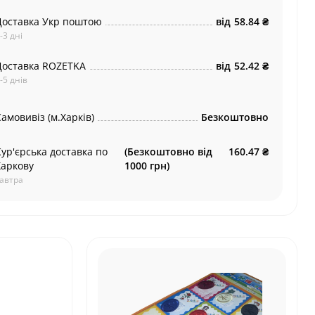
Доставка Укр поштою
від
58.84 ₴
-3 дні
Доставка ROZETKA
від
52.42 ₴
-5 днів
амовивіз (м.Харків)
Безкоштовно
Кур'єрська доставка по
(Безкоштовно від
160.47 ₴
Харкову
1000 грн)
автра